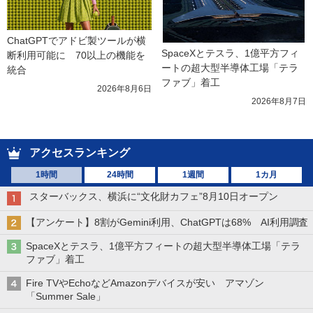
ChatGPTでアドビ製ツールが横
SpaceXとテスラ、1億平方フィ
断利用可能に　70以上の機能を
ートの超大型半導体工場「テラ
統合
ファブ」着工
2026年8月6日
2026年8月7日
アクセスランキング
1時間
24時間
1週間
1カ月
スターバックス、横浜に“文化財カフェ”8月10日オープン
【アンケート】8割がGemini利用、ChatGPTは68% AI利用調査
SpaceXとテスラ、1億平方フィートの超大型半導体工場「テラ
ファブ」着工
Fire TVやEchoなどAmazonデバイスが安い アマゾン
「Summer Sale」