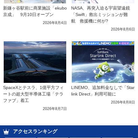
新鎌ヶ谷駅前に商業施設「ekubo
NASA、再突入迫る宇宙望遠鏡
京成」　9月10日オープン
「Swift」救出ミッションが難
航　救援機に何が?
2026年8月4日
2026年8月6日
SpaceXとテスラ、1億平方フィ
LINEMO、追加料金なしで「Star
ートの超大型半導体工場「テラ
link Direct」利用可能に
ファブ」着工
2026年8月8日
2026年8月7日
アクセスランキング