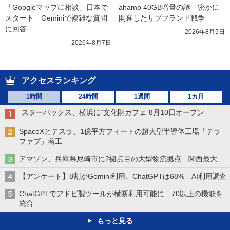
「Googleマップに相談」日本で
ahamo 40GB増量の謎　密かに
スタート　Geminiで複雑な質問
開幕したサブブランド戦争
に回答
2026年8月5日
2026年8月7日
アクセスランキング
1時間
24時間
1週間
1カ月
スターバックス、横浜に“文化財カフェ”8月10日オープン
SpaceXとテスラ、1億平方フィートの超大型半導体工場「テラ
ファブ」着工
アマゾン、兵庫県尼崎市に2拠点目の大型物流拠点 関西最大
【アンケート】8割がGemini利用、ChatGPTは68% AI利用調査
ChatGPTでアドビ製ツールが横断利用可能に 70以上の機能を
統合
もっと見る