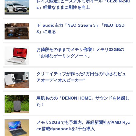
レイズ鍛造1ピースアルミホイール「CE28 N-plu
s」軽量なままに剛性を向上
iFi audio主力「NEO Stream 3」「NEO iDSD 
3」に迫る
お値段そのままでメモリ倍増！メモリ32GBの
「お得なゲーミングノート」
クリエイティブが作った2万円台の“小さなピュ
アオーディオスピーカー”
鳥肌ものの「DENON HOME」サウンドを体感し
た！
メモリ32GBでも予算内。産経新聞社がAMD Ryz
en搭載dynabookを2千台導入