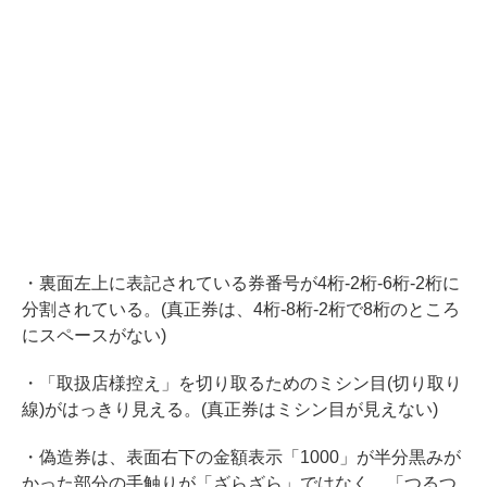
・裏面左上に表記されている券番号が4桁-2桁-6桁-2桁に
分割されている。(真正券は、4桁-8桁-2桁で8桁のところ
にスペースがない)
・「取扱店様控え」を切り取るためのミシン目(切り取り
線)がはっきり見える。(真正券はミシン目が見えない)
・偽造券は、表面右下の金額表示「1000」が半分黒みが
かった部分の手触りが「ざらざら」ではなく、「つるつ