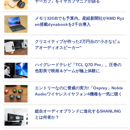
ヤーカフ」をイヤカフマニアが語る
メモリ32GBでも予算内。産経新聞社がAMD Ryz
en搭載dynabookを2千台導入
クリエイティブが作った2万円台の“小さなピュ
アオーディオスピーカー”
ハイグレードテレビ「TCL Q7D Pro」。圧巻の
色彩美で映画＆ゲームが極上体験に
エントリーなのに脅威の実力!「Osprey」Noble 
Audioワイヤレスイヤフォン4機種を一気に聴く
総合オーディオブランドに進化するSHANLING
とは何者か？