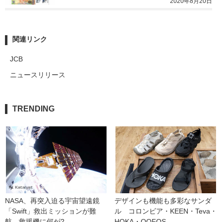
2020年8月20日
関連リンク
JCB
ニュースリリース
TRENDING
NASA、再突入迫る宇宙望遠鏡
デザインも機能も多彩なサンダ
「Swift」救出ミッションが難
ル　コロンビア・KEEN・Teva・
航　救援機に何が?
HOKA・OOFOS