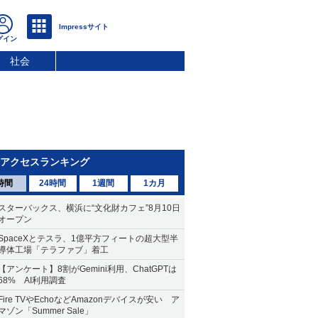
社会
アクセスランキング
時間
24時間
1週間
1カ月
スターバックス、横浜に“文化財カフェ”8月10日
オープン
SpaceXとテスラ、1億平方フィートの超大型半
導体工場「テラファブ」着工
【アンケート】8割がGemini利用、ChatGPTは
68% AI利用調査
Fire TVやEchoなどAmazonデバイスが安い ア
マゾン「Summer Sale」