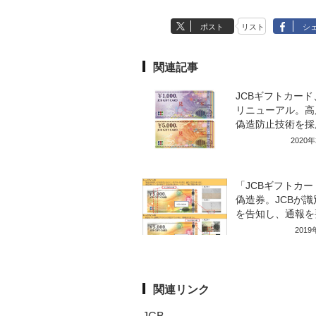
ポスト
リスト
シ
関連記事
JCBギフトカード
リニューアル。高
偽造防止技術を採
2020
「JCBギフトカー
偽造券。JCBが識
を告知し、通報を
201
関連リンク