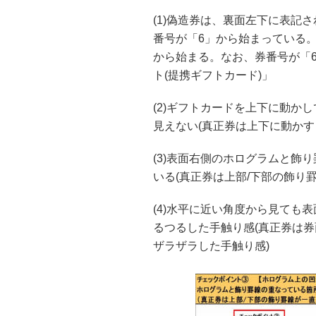
(1)偽造券は、裏面左下に表記
番号が「6」から始まっている。
から始まる。なお、券番号が「6
ト(提携ギフトカード)」
(2)ギフトカードを上下に動か
見えない(真正券は上下に動かす
(3)表面右側のホログラムと飾
いる(真正券は上部/下部の飾り
(4)水平に近い角度から見ても
るつるした手触り感(真正券は券
ザラザラした手触り感)