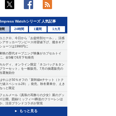
Impress Watchシリーズ 人気記事
時間
24時間
1週間
1カ月
ユニクロ、今日から「お盆特別セール」。涼感
シアサッカーワンピース待望値下げ、撥水ギア
ショーツは1990円に
東映の歴代オープニング映像がカプセルトイ
に。全5種で8月下旬発売
カルディ、オンライン限定「ネコバッグ＆タン
ブラーセット」を一般販売。7月の抽選販売の
当選無効分
はやぶさ50％オフの「新幹線eチケット（トク
だ値スペシャル28）」発売。秋冬乗車分、えき
ねっと限定
フェルメール《真珠の耳飾りの少女》展のグッ
ズ公開。図録/ミッフィー/葬送のフリーレンほ
か、注目ブランドコラボが実現
もっと見る