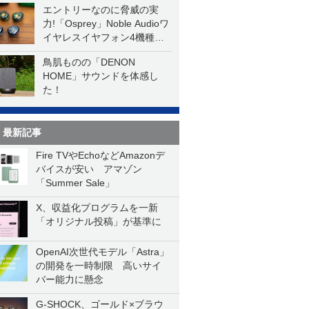
エントリーなのに脅威の実
力!「Osprey」Noble Audioワ
イヤレスイヤフォン4機種を
一気に聴く
鳥肌ものの「DENON
HOME」サウンドを体感し
た！
最新記事
Fire TVやEchoなどAmazonデ
バイスが安い アマゾン
「Summer Sale」
X、収益化プログラムを一新
「オリジナル投稿」が基準に
OpenAI次世代モデル「Astra」
の開発を一時制限 高いサイ
バー能力に懸念
G-SHOCK、ゴールド×ブラウ