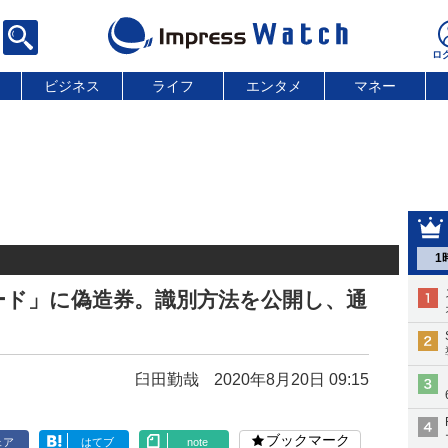
ビジネス
ライフ
エンタメ
マネー
1
ード」に偽造券。識別方法を公開し、通
臼田勤哉
2020年8月20日 09:15
ブックマーク
ェア
はてブ
note