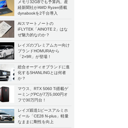
メモリ32GBでも予算内。産
経新聞社がAMD Ryzen搭載
dynabookを2千台導入
AIスマートノートの
iFLYTEK「AINOTE 2」はな
ぜ魅力的なのか？
レイズのプレミアムカー向け
ブランドHOMURAから
「2×9R」が登場！
総合オーディオブランドに進
化するSHANLINGとは何者
か？
マウス、RTX 5060 Ti搭載ゲ
ーミングPCが7万5,000円オ
フで30万円台！
レイズ鍛造1ピースアルミホ
イール「CE28 N-plus」軽量
なままに剛性を向上