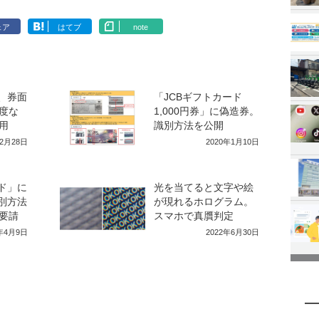
ェア
はてブ
note
、券面
「JCBギフトカード
度な
1,000円券」に偽造券。
用
識別方法を公開
年2月28日
2020年1月10日
ド」に
光を当てると文字や絵
別方法
が現れるホログラム。
要請
スマホで真贋判定
9年4月9日
2022年6月30日