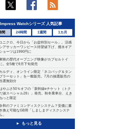
Impress Watchシリーズ 人気記事
時間
24時間
1週間
1カ月
ユニクロ、今日から「お盆特別セール」。涼感
シアサッカーワンピース待望値下げ、撥水ギア
ショーツは1990円に
東映の歴代オープニング映像がカプセルトイ
に。全5種で8月下旬発売
カルディ、オンライン限定「ネコバッグ＆タン
ブラーセット」を一般販売。7月の抽選販売の
当選無効分
はやぶさ50％オフの「新幹線eチケット（トク
だ値スペシャル28）」発売。秋冬乗車分、えき
ねっと限定
令和のファミコンディスクシステム？安価に書
き換え可能なGB用「しましまディスクシステ
ム」
もっと見る