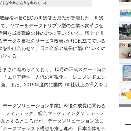
ざまな企業と協力を進めている
表取締役社長CEOの川邊健太郎氏が登壇した。川邊
って、ヤフーをデータドリブン型の企業へ変革させ
活用を成長戦略の柱の1つに置いている。壇上で川
るデータを自社のサービス改善だけに役立てている
タを掛け合わせて、日本企業の成長に繋げていくの
力説する。
今まさに進められており、10月の正式スタート時に
」「エリア特性・人流の可視化」「レコメンドエン
画。また、2019年度内に国内100社以上の導入を目
、データソリューション事業は今後の成長に関わる
ス、フィンテック、総合マーケティングソリューシ
々得意とするところだが、データソリューションはこ
「データフォレスト構想を推し進め、日本全体をデ