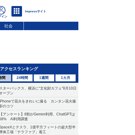
社会
アクセスランキング
時間
24時間
1週間
1カ月
スターバックス、横浜に“文化財カフェ”8月10日
オープン
iPhoneで花火をきれいに撮る カンタン花火撮
影のコツ
【アンケート】8割がGemini利用、ChatGPTは
68% AI利用調査
SpaceXとテスラ、1億平方フィートの超大型半
導体工場「テラファブ」着工