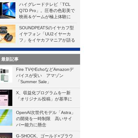
ハイグレードテレビ「TCL
Q7D Pro」。圧巻の色彩美で
映画＆ゲームが極上体験に
SOUNDPEATSのイヤカフ型
イヤフォン「UU2イヤーカ
フ」をイヤカフマニアが語る
最新記事
Fire TVやEchoなどAmazonデ
バイスが安い アマゾン
「Summer Sale」
X、収益化プログラムを一新
「オリジナル投稿」が基準に
OpenAI次世代モデル「Astra」
の開発を一時制限 高いサイ
バー能力に懸念
G-SHOCK、ゴールド×ブラウ