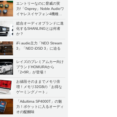
エントリーなのに脅威の実
力!「Osprey」Noble Audioワ
イヤレスイヤフォン4機種を
一気に聴く
総合オーディオブランドに進
化するSHANLINGとは何者
か？
iFi audio主力「NEO Stream
3」「NEO iDSD 3」に迫る
レイズのプレミアムカー向け
ブランドHOMURAから
「2×9R」が登場！
お値段そのままでメモリ倍
増！メモリ32GBの「お得な
ゲーミングノート」
「A&ultima SP4000T」の魅
力！ポケットに入るオーディ
オの醍醐味