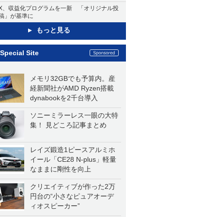
X、収益化プログラムを一新 「オリジナル投
稿」が基準に
もっと見る
Special Site
メモリ32GBでも予算内。産
経新聞社がAMD Ryzen搭載
dynabookを2千台導入
ソニーミラーレス一眼の大特
集！ 見どころ記事まとめ
レイズ鍛造1ピースアルミホ
イール「CE28 N-plus」軽量
なままに剛性を向上
クリエイティブが作った2万
円台の“小さなピュアオーデ
ィオスピーカー”