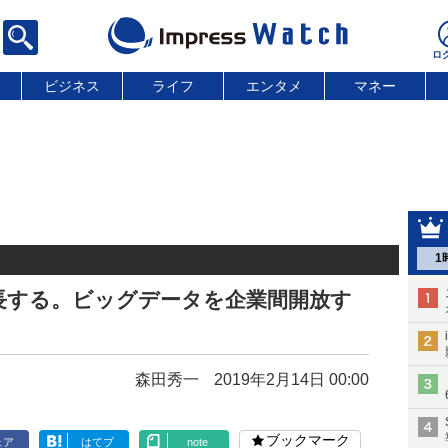
ビジネス
ライフ
エンタメ
マネー
1
長する。ビッグデータを企業間開放す
森田秀一
2019年2月14日 00:00
ブックマーク
ェア
はてブ
note