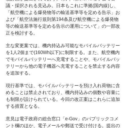
議・採択される見込み。日本もこれに準拠(国内線)し、
「航空機による爆発物等の輸送基準等を定める告示」お
よび「航空法施行規則第194条及び航空機による爆発物
等の輸送基準等を定める告示の運用について」の一部改
正を検討する。
主な変更案では、機内持込み可能なモバイルバッテリー
を1人2個まで(160Wh以下)に制限する。また、航空機内
でモバイルバッテリーへ充電することや、モバイルバッ
テリーから他の電子機器へ充電することを禁止する内容
を追加する。
現行基準では、モバイルバッテリーを預け入れ荷物に含
めることは禁止されており、機内持込みの個数や容量に
も制限が設けられている。今回の改正案はこれらに追加
する措置となる。
意見は電子政府の総合窓口「e-Gov」のパブリックコメ
ント欄のほか、電子メールや郵送で受け付ける。提出の