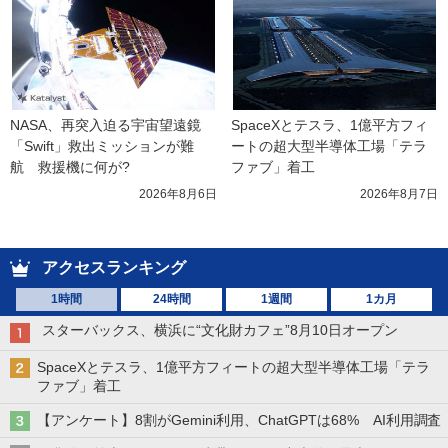
NASA、再突入迫る宇宙望遠鏡
SpaceXとテスラ、1億平方フィ
「Swift」救出ミッションが難
ートの超大型半導体工場「テラ
航　救援機に何が?
ファブ」着工
2026年8月6日
2026年8月7日
アクセスランキング
1時間
24時間
1週間
1カ月
スターバックス、横浜に“文化財カフェ”8月10日オープン
SpaceXとテスラ、1億平方フィートの超大型半導体工場「テラ
ファブ」着工
【アンケート】8割がGemini利用、ChatGPTは68% AI利用調査