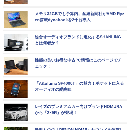
メモリ32GBでも予算内。産経新聞社がAMD Ryz
en搭載dynabookを2千台導入
総合オーディオブランドに進化するSHANLING
とは何者か？
性能の良いお得な中古PC情報はこのページでチ
ェック！
「A&ultima SP4000T」の魅力！ポケットに入る
オーディオの醍醐味
レイズのプレミアムカー向けブランドHOMURA
から「2×9R」が登場！
鳥肌ものの「DENON HOME」サウンドを体感し