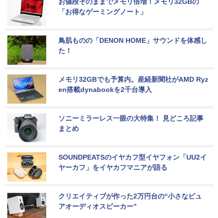
お値段そのままでメモリ倍増！メモリ32GBの
「お得なゲーミングノート」
鳥肌ものの「DENON HOME」サウンドを体感し
た！
メモリ32GBでも予算内。産経新聞社がAMD Ryz
en搭載dynabookを2千台導入
ソニーミラーレス一眼の大特集！ 見どころ記事
まとめ
SOUNDPEATSのイヤカフ型イヤフォン「UU2イ
ヤーカフ」をイヤカフマニアが語る
クリエイティブが作った2万円台の“小さなピュ
アオーディオスピーカー”