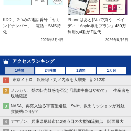
KDDI、2つめの電話番号「セカ
Phoneはあと払いで買う　ペイ
ンドナンバー」　電話・SMS特
ディ「Apple専用プラン」480万
化
利用の4割がZ世代
2026年8月4日
2026年8月6日
アクセスランキング
1時間
24時間
1週間
1カ月
東京メトロ、銀座線・丸ノ内線を大増発 計212本
メルカリ、梨の転売疑惑を否定「誹謗中傷はやめて」 生産者を
現地確認
NASA、再突入迫る宇宙望遠鏡「Swift」救出ミッションが難航
救援機に何が?
アマゾン、兵庫県尼崎市に2拠点目の大型物流拠点 関西最大