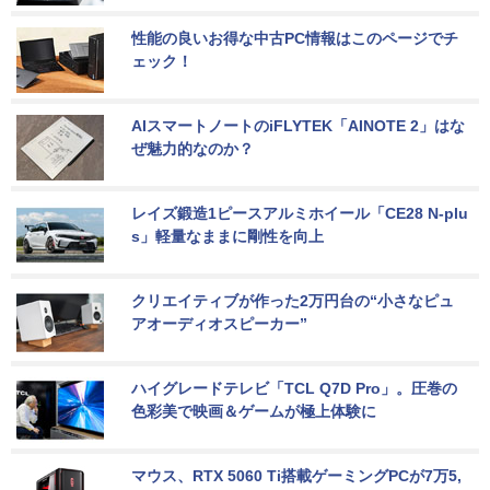
性能の良いお得な中古PC情報はこのページでチ
ェック！
AIスマートノートのiFLYTEK「AINOTE 2」はな
ぜ魅力的なのか？
レイズ鍛造1ピースアルミホイール「CE28 N-plu
s」軽量なままに剛性を向上
クリエイティブが作った2万円台の“小さなピュ
アオーディオスピーカー”
ハイグレードテレビ「TCL Q7D Pro」。圧巻の
色彩美で映画＆ゲームが極上体験に
マウス、RTX 5060 Ti搭載ゲーミングPCが7万5,