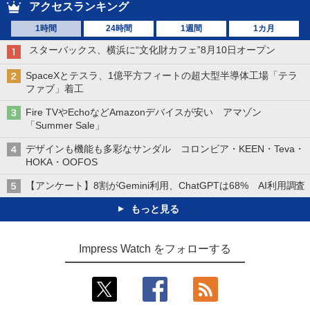
アクセスランキング
1時間
24時間
1週間
1カ月
スターバックス、横浜に“文化財カフェ”8月10日オープン
SpaceXとテスラ、1億平方フィートの超大型半導体工場「テラ
ファブ」着工
Fire TVやEchoなどAmazonデバイスが安い アマゾン
「Summer Sale」
デザインも機能も多彩なサンダル コロンビア・KEEN・Teva・
HOKA・OOFOS
【アンケート】8割がGemini利用、ChatGPTは68% AI利用調査
もっと見る
Impress Watch をフォローする