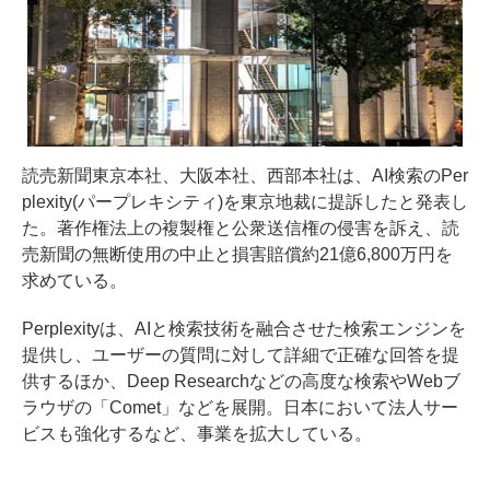
読売新聞東京本社、大阪本社、西部本社は、AI検索のPer
plexity(パープレキシティ)を東京地裁に提訴したと発表し
た。著作権法上の複製権と公衆送信権の侵害を訴え、読
売新聞の無断使用の中止と損害賠償約21億6,800万円を
求めている。
Perplexityは、AIと検索技術を融合させた検索エンジンを
提供し、ユーザーの質問に対して詳細で正確な回答を提
供するほか、Deep Researchなどの高度な検索やWebブ
ラウザの「Comet」などを展開。日本において法人サー
ビスも強化するなど、事業を拡大している。