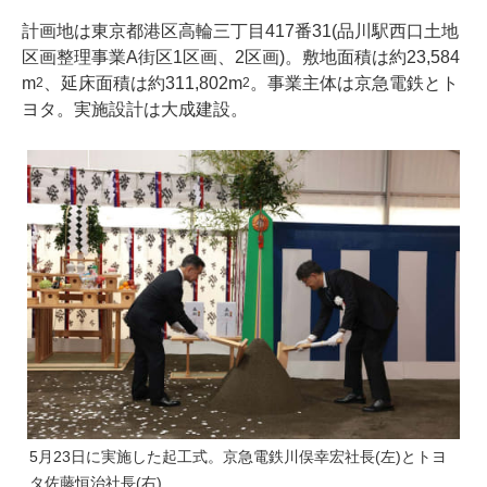
計画地は東京都港区高輪三丁目417番31(品川駅西口土地
区画整理事業A街区1区画、2区画)。敷地面積は約23,584
m
、延床面積は約311,802m
。事業主体は京急電鉄とト
2
2
ヨタ。実施設計は大成建設。
5月23日に実施した起工式。京急電鉄川俣幸宏社長(左)とトヨ
タ佐藤恒治社長(右)