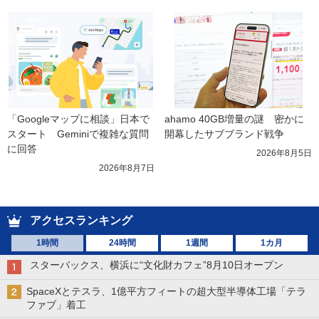
「Googleマップに相談」日本で
ahamo 40GB増量の謎　密かに
スタート　Geminiで複雑な質問
開幕したサブブランド戦争
に回答
2026年8月5日
2026年8月7日
アクセスランキング
1時間
24時間
1週間
1カ月
スターバックス、横浜に“文化財カフェ”8月10日オープン
SpaceXとテスラ、1億平方フィートの超大型半導体工場「テラ
ファブ」着工