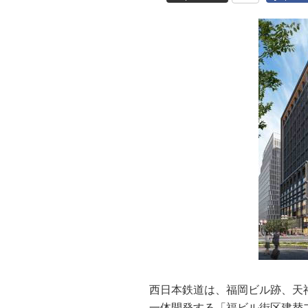
西日本鉄道は、福岡ビル跡、天
一体開発する「福ビル街区建替