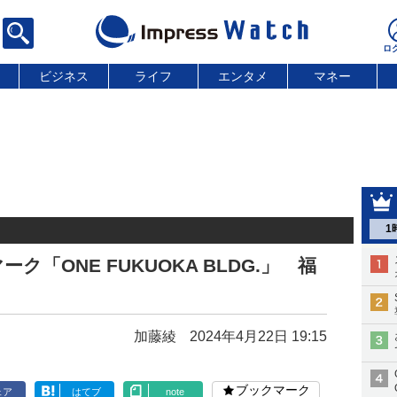
ビジネス
ライフ
エンタメ
マネー
1
「ONE FUKUOKA BLDG.」 福
加藤綾
2024年4月22日 19:15
ブックマーク
ェア
はてブ
note