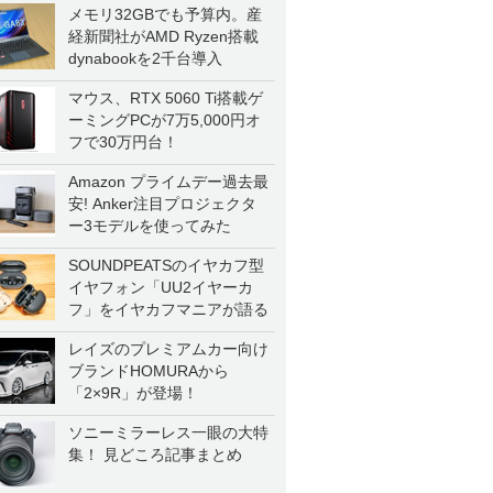
メモリ32GBでも予算内。産
経新聞社がAMD Ryzen搭載
dynabookを2千台導入
マウス、RTX 5060 Ti搭載ゲ
ーミングPCが7万5,000円オ
フで30万円台！
Amazon プライムデー過去最
安! Anker注目プロジェクタ
ー3モデルを使ってみた
SOUNDPEATSのイヤカフ型
イヤフォン「UU2イヤーカ
フ」をイヤカフマニアが語る
レイズのプレミアムカー向け
ブランドHOMURAから
「2×9R」が登場！
ソニーミラーレス一眼の大特
集！ 見どころ記事まとめ