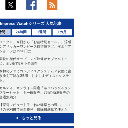
Impress Watchシリーズ 人気記事
時間
24時間
1週間
1カ月
ユニクロ、今日から「お盆特別セール」。涼感
シアサッカーワンピース待望値下げ、撥水ギア
ショーツは1990円に
東映の歴代オープニング映像がカプセルトイ
に。全5種で8月下旬発売
令和のファミコンディスクシステム？安価に書
き換え可能なGB用「しましまディスクシステ
ム」
カルディ、オンライン限定「ネコバッグ＆タン
ブラーセット」を一般販売。7月の抽選販売の
当選無効分
【家電レビュー】手ごわい雑草との戦い、コメ
リの草刈機で完全勝利 掃除機感覚で使えた
もっと見る