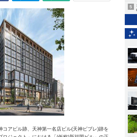
神コアビル跡、天神第一名店ビル(天神ビブレ)跡を
プロジェクト」における「(仮称)新福岡ビル」の正