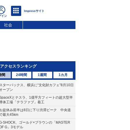
社会
アクセスランキング
時間
24時間
1週間
1カ月
スターバックス、横浜に“文化財カフェ”8月10日
オープン
SpaceXとテスラ、1億平方フィートの超大型半
導体工場「テラファブ」着工
お盆休み前半は8日に下り渋滞ピーク 中央道
で最大45km
G-SHOCK、ゴールド×ブラウンの「MASTER
OF G」3モデル