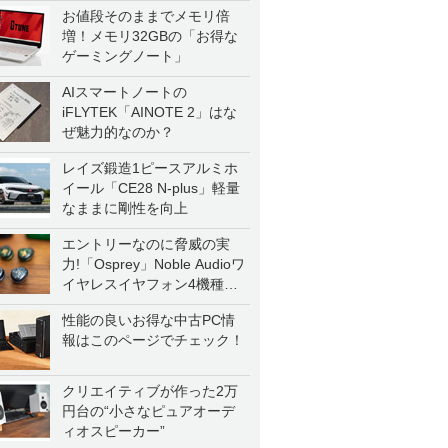
お値段そのままでメモリ倍
増！メモリ32GBの「お得な
ゲーミングノート」
AIスマートノートの
iFLYTEK「AINOTE 2」はな
ぜ魅力的なのか？
レイズ鍛造1ピースアルミホ
イール「CE28 N-plus」軽量
なままに剛性を向上
エントリーなのに脅威の実
力!「Osprey」Noble Audioワ
イヤレスイヤフォン4機種を
一気に聴く
性能の良いお得な中古PC情
報はこのページでチェック！
クリエイティブが作った2万
円台の“小さなピュアオーデ
ィオスピーカー”