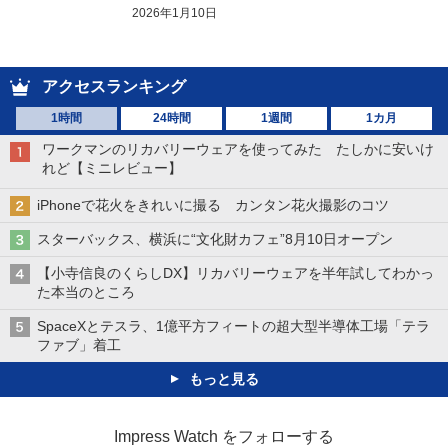
2026年1月10日
アクセスランキング
1時間
24時間
1週間
1カ月
ワークマンのリカバリーウェアを使ってみた たしかに安いけ
れど【ミニレビュー】
iPhoneで花火をきれいに撮る カンタン花火撮影のコツ
スターバックス、横浜に“文化財カフェ”8月10日オープン
【小寺信良のくらしDX】リカバリーウェアを半年試してわかっ
た本当のところ
SpaceXとテスラ、1億平方フィートの超大型半導体工場「テラ
ファブ」着工
もっと見る
Impress Watch をフォローする