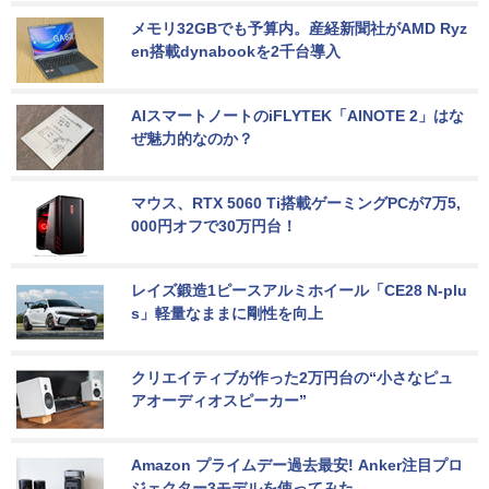
メモリ32GBでも予算内。産経新聞社がAMD Ryz
en搭載dynabookを2千台導入
AIスマートノートのiFLYTEK「AINOTE 2」はな
ぜ魅力的なのか？
マウス、RTX 5060 Ti搭載ゲーミングPCが7万5,
000円オフで30万円台！
レイズ鍛造1ピースアルミホイール「CE28 N-plu
s」軽量なままに剛性を向上
クリエイティブが作った2万円台の“小さなピュ
アオーディオスピーカー”
Amazon プライムデー過去最安! Anker注目プロ
ジェクター3モデルを使ってみた