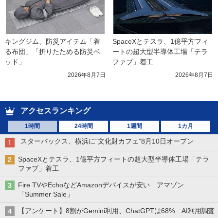
キングジム、防災アイテム「着
SpaceXとテスラ、1億平方フィ
る布団」「折りたためる防災ベ
ートの超大型半導体工場「テラ
ッド」
ファブ」着工
2026年8月7日
2026年8月7日
アクセスランキング
1時間
24時間
1週間
1カ月
スターバックス、横浜に“文化財カフェ”8月10日オープン
SpaceXとテスラ、1億平方フィートの超大型半導体工場「テラ
ファブ」着工
Fire TVやEchoなどAmazonデバイスが安い アマゾン
「Summer Sale」
【アンケート】8割がGemini利用、ChatGPTは68% AI利用調査