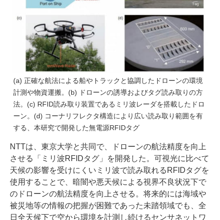
(a) 正確な航法による船やトラックと協調したドローンの環境
計測や物資運搬。(b) ドローンの誘導およびタグ読み取りの方
法。(c) RFID読み取り装置であるミリ波レーダを搭載したドロ
ーン。(d) コーナリフレクタ構造により広い読み取り範囲を有
する、本研究で開発した無電源RFIDタグ
NTTは、東京大学と共同で、ドローンの航法精度を向上
させる「ミリ波RFIDタグ」を開発した。可視光に比べて
天候の影響を受けにくいミリ波で読み取れるRFIDタグを
使用することで、暗闇や悪天候による視界不良状況下で
のドローンの航法精度を向上させる。将来的には海域や
被災地等の情報の把握が困難であった未踏領域でも、全
日全天候下で空から環境を計測し続けるセンサネットワ