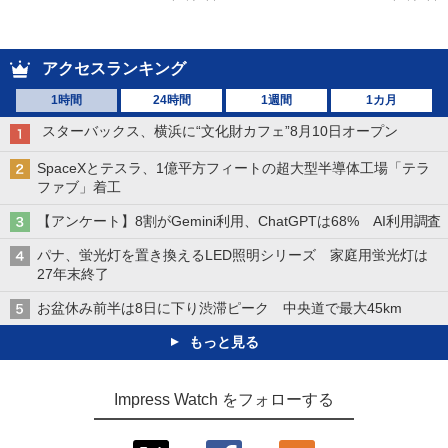
アクセスランキング
1時間
24時間
1週間
1カ月
スターバックス、横浜に“文化財カフェ”8月10日オープン
SpaceXとテスラ、1億平方フィートの超大型半導体工場「テラ
ファブ」着工
【アンケート】8割がGemini利用、ChatGPTは68% AI利用調査
パナ、蛍光灯を置き換えるLED照明シリーズ 家庭用蛍光灯は
27年末終了
お盆休み前半は8日に下り渋滞ピーク 中央道で最大45km
もっと見る
Impress Watch をフォローする