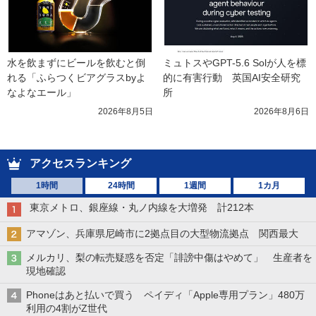
水を飲まずにビールを飲むと倒
ミュトスやGPT-5.6 Solが人を標
れる「ふらつくビアグラスbyよ
的に有害行動　英国AI安全研究
なよなエール」
所
2026年8月5日
2026年8月6日
アクセスランキング
1時間
24時間
1週間
1カ月
東京メトロ、銀座線・丸ノ内線を大増発 計212本
アマゾン、兵庫県尼崎市に2拠点目の大型物流拠点 関西最大
メルカリ、梨の転売疑惑を否定「誹謗中傷はやめて」 生産者を
現地確認
Phoneはあと払いで買う ペイディ「Apple専用プラン」480万
利用の4割がZ世代