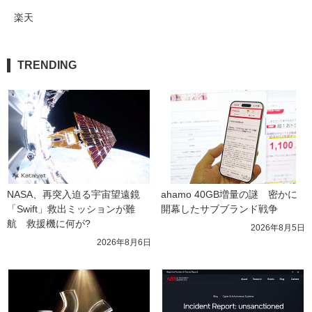
楽天
TRENDING
NASA、再突入迫る宇宙望遠鏡
ahamo 40GB増量の謎　密かに
「Swift」救出ミッションが難
開幕したサブブランド戦争
航　救援機に何が?
2026年8月5日
2026年8月6日