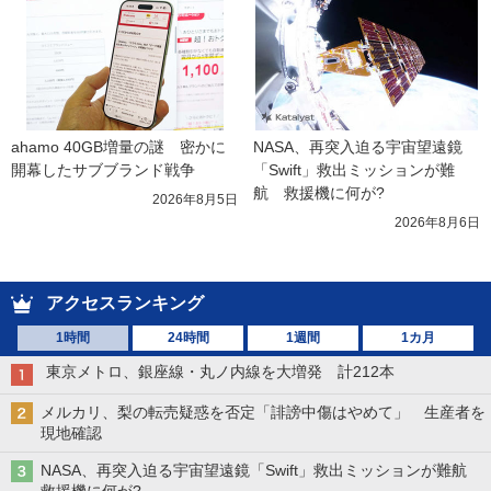
ahamo 40GB増量の謎　密かに
NASA、再突入迫る宇宙望遠鏡
開幕したサブブランド戦争
「Swift」救出ミッションが難
航　救援機に何が?
2026年8月5日
2026年8月6日
アクセスランキング
1時間
24時間
1週間
1カ月
東京メトロ、銀座線・丸ノ内線を大増発 計212本
メルカリ、梨の転売疑惑を否定「誹謗中傷はやめて」 生産者を
現地確認
NASA、再突入迫る宇宙望遠鏡「Swift」救出ミッションが難航
救援機に何が?