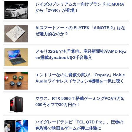
レイズのプレミアムカー向けブランドHOMURA
から「2×9R」が登場！
AIスマートノートのiFLYTEK「AINOTE 2」はな
ぜ魅力的なのか？
メモリ32GBでも予算内。産経新聞社がAMD Ryz
en搭載dynabookを2千台導入
エントリーなのに脅威の実力!「Osprey」Noble 
Audioワイヤレスイヤフォン4機種を一気に聴く
マウス、RTX 5060 Ti搭載ゲーミングPCが7万5,
000円オフで30万円台！
ハイグレードテレビ「TCL Q7D Pro」。圧巻の
色彩美で映画＆ゲームが極上体験に