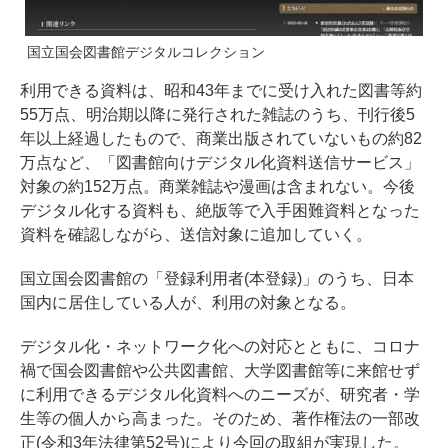
国立国会図書館デジタルコレクション
利用できる資料は、昭和43年までに受け入れた図書等約
55万点、明治期以降に発行された雑誌のうち、刊行後5
年以上経過したもので、商業出版されていないもの約82
万点など、「図書館向けデジタル化資料送信サービス」
対象の約152万点。商業雑誌や漫画は含まれない。今後
デジタル化する資料も、絶版等で入手困難資料となった
資料を確認しながら、送信対象に追加していく。
国立国会図書館の「登録利用者(本登録)」のうち、日本
国内に居住している人が、利用の対象となる。
デジタル化・ネットワーク化への対応とともに、コロナ
禍で国会図書館や公共図書館、大学図書館等に来館せず
に利用できるデジタル化資料へのニーズが、研究者・学
生等の個人から高まった。そのため、著作権法の一部改
正(令和3年法律第52号)により今回の取組が実現した。