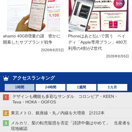
ahamo 40GB増量の謎　密かに
Phoneはあと払いで買う　ペイ
開幕したサブブランド戦争
ディ「Apple専用プラン」480万
利用の4割がZ世代
2026年8月5日
2026年8月6日
アクセスランキング
1時間
24時間
1週間
1カ月
デザインも機能も多彩なサンダル コロンビア・KEEN・
Teva・HOKA・OOFOS
東京メトロ、銀座線・丸ノ内線を大増発 計212本
メルカリ、梨の転売疑惑を否定「誹謗中傷はやめて」 生産者を
現地確認