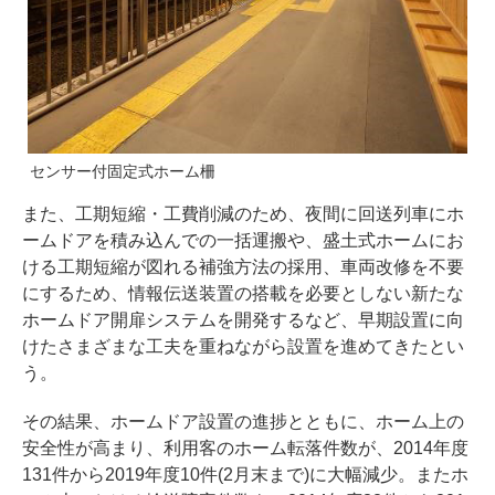
センサー付固定式ホーム柵
また、工期短縮・工費削減のため、夜間に回送列車にホ
ームドアを積み込んでの一括運搬や、盛土式ホームにお
ける工期短縮が図れる補強方法の採用、車両改修を不要
にするため、情報伝送装置の搭載を必要としない新たな
ホームドア開扉システムを開発するなど、早期設置に向
けたさまざまな工夫を重ねながら設置を進めてきたとい
う。
その結果、ホームドア設置の進捗とともに、ホーム上の
安全性が高まり、利用客のホーム転落件数が、2014年度
131件から2019年度10件(2月末まで)に大幅減少。またホ