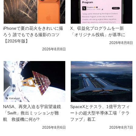
iPhoneで夏の花火をきれいに撮
X、収益化プログラムを一新　
ろう 誰でもできる撮影のコツ
「オリジナル投稿」が基準に
【2026年版】
2026年8月8日
2026年8月8日
NASA、再突入迫る宇宙望遠鏡
SpaceXとテスラ、1億平方フィ
「Swift」救出ミッションが難
ートの超大型半導体工場「テラ
航　救援機に何が?
ファブ」着工
2026年8月6日
2026年8月7日