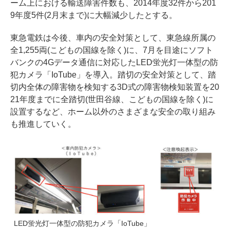
ーム上における輸送障害件数も、2014年度32件から201
9年度5件(2月末まで)に大幅減少したとする。
東急電鉄は今後、車内の安全対策として、東急線所属の
全1,255両(こどもの国線を除く)に、7月を目途にソフト
バンクの4Gデータ通信に対応したLED蛍光灯一体型の防
犯カメラ「IoTube」を導入。踏切の安全対策として、踏
切内全体の障害物を検知する3D式の障害物検知装置を20
21年度までに全踏切(世田谷線、こどもの国線を除く)に
設置するなど、ホーム以外のさまざまな安全の取り組み
も推進していく。
LED蛍光灯一体型の防犯カメラ「IoTube」