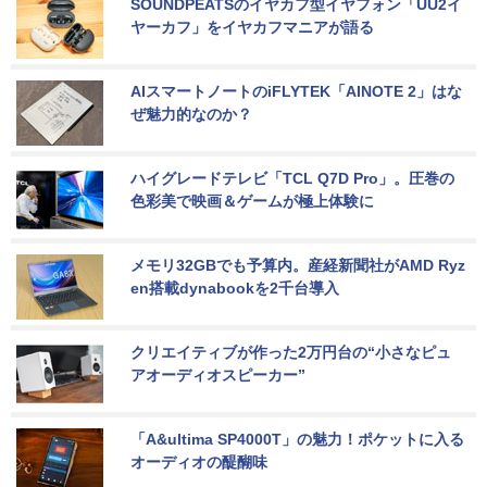
SOUNDPEATSのイヤカフ型イヤフォン「UU2イ
ヤーカフ」をイヤカフマニアが語る
AIスマートノートのiFLYTEK「AINOTE 2」はな
ぜ魅力的なのか？
ハイグレードテレビ「TCL Q7D Pro」。圧巻の
色彩美で映画＆ゲームが極上体験に
メモリ32GBでも予算内。産経新聞社がAMD Ryz
en搭載dynabookを2千台導入
クリエイティブが作った2万円台の“小さなピュ
アオーディオスピーカー”
「A&ultima SP4000T」の魅力！ポケットに入る
オーディオの醍醐味