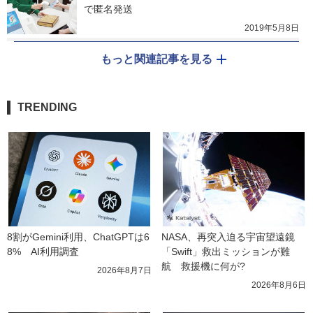
で匿名発送
2019年5月8日
もっと関連記事を見る
TRENDING
8割がGemini利用、ChatGPTは6
NASA、再突入迫る宇宙望遠鏡
8%　AI利用調査
「Swift」救出ミッションが難
航　救援機に何が?
2026年8月7日
2026年8月6日