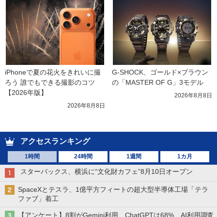
iPhoneで夏の花火をきれいに撮
G-SHOCK、ゴールド×ブラウン
ろう 誰でもできる撮影のコツ
の「MASTER OF G」3モデル
【2026年版】
2026年8月8日
2026年8月8日
アクセスランキング
1時間
24時間
1週間
1カ月
スターバックス、横浜に“文化財カフェ”8月10日オープン
SpaceXとテスラ、1億平方フィートの超大型半導体工場「テラ
ファブ」着工
【アンケート】8割がGemini利用、ChatGPTは68% AI利用調査