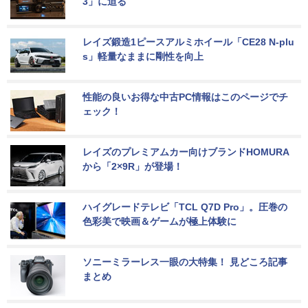
3」に迫る
レイズ鍛造1ピースアルミホイール「CE28 N-plu
s」軽量なままに剛性を向上
性能の良いお得な中古PC情報はこのページでチ
ェック！
レイズのプレミアムカー向けブランドHOMURA
から「2×9R」が登場！
ハイグレードテレビ「TCL Q7D Pro」。圧巻の
色彩美で映画＆ゲームが極上体験に
ソニーミラーレス一眼の大特集！ 見どころ記事
まとめ