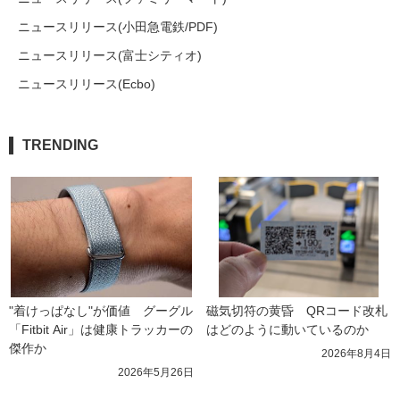
ニュースリリース(小田急電鉄/PDF)
ニュースリリース(富士シティオ)
ニュースリリース(Ecbo)
TRENDING
"着けっぱなし"が価値　グーグル
磁気切符の黄昏　QRコード改札
「Fitbit Air」は健康トラッカーの
はどのように動いているのか
傑作か
2026年8月4日
2026年5月26日