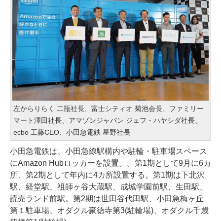
左からりらく 二瓶社長、富士シティオ 菊池会長、ファミリー
マート澤田社長、アマゾンジャパン ジェフ・ハヤシダ社長、
ecbo 工藤CEO、小田急電鉄 星野社長
小田急電鉄は、小田急線駅構内や駐輪・駐車場スペース
にAmazon Hubロッカーを設置。。第1期として9月に6カ
所、第2期として年内に4カ所設置する。第1期は下北沢
駅、経堂駅、祖師ヶ谷大蔵駅、成城学園前駅、生田駅、
読売ランド前駅。第2期は世田谷代田駅、小田急梅ヶ丘
第１駐車場、オダクル豪徳寺第3(駐輪場)、オダクル千歳