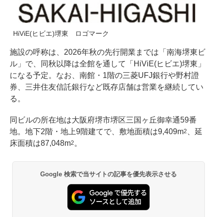
HiViE(ヒビエ)堺東 ロゴマーク
施設の呼称は、2026年秋の先行開業までは「南海堺東ビ
ル」で、同秋以降は全館を通して「HiViE(ヒビエ)堺東」
になる予定。なお、南館・1階の三菱UFJ銀行や野村證
券、三井住友信託銀行など既存店舗は営業を継続してい
る。
同ビルの所在地は大阪府堺市堺区三国ヶ丘御幸通59番
地。地下2階・地上9階建てで、敷地面積は9,409m
、延
2
床面積は87,048m
。
2
Google 検索で当サイトの記事を優先表示させる