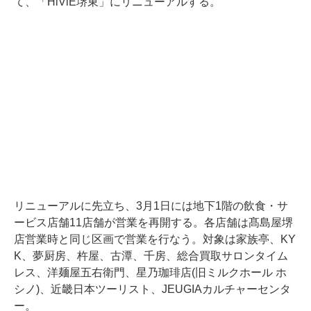
て、「HiViE堺東」にリニューアルする。
リニューアルに先立ち、3月1日には地下1階の飲食・サ
ービス店舗11店舗が営業を再開する。各店舗は髙島屋堺
店営業時と同じ区画で営業を行なう。対象は家族亭、KY
K、夢厨房、杵屋、古潭、千房、総合買取サロンタイム
レス、洋麺屋五右衛門、星乃珈琲店(旧ミルクホール ホ
シノ)、近畿日本ツーリスト、JEUGIAカルチャーセンタ
ー。