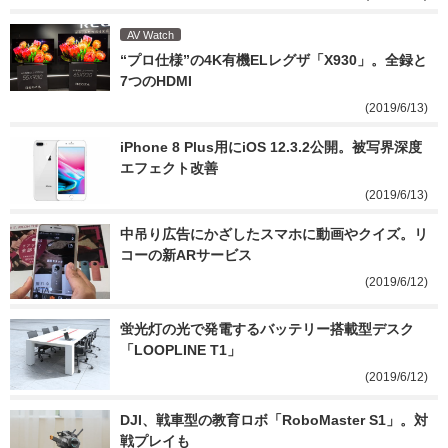
AV Watch
“プロ仕様”の4K有機ELレグザ「X930」。全録と
7つのHDMI
(2019/6/13)
iPhone 8 Plus用にiOS 12.3.2公開。被写界深度
エフェクト改善
(2019/6/13)
中吊り広告にかざしたスマホに動画やクイズ。リ
コーの新ARサービス
(2019/6/12)
蛍光灯の光で発電するバッテリー搭載型デスク
「LOOPLINE T1」
(2019/6/12)
DJI、戦車型の教育ロボ「RoboMaster S1」。対
戦プレイも