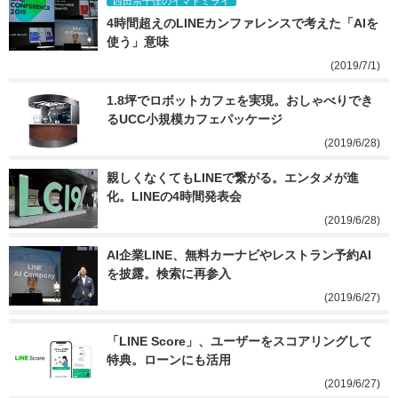
西田宗千佳のイマトミライ
4時間超えのLINEカンファレンスで考えた「AIを
使う」意味
(2019/7/1)
1.8坪でロボットカフェを実現。おしゃべりでき
るUCC小規模カフェパッケージ
(2019/6/28)
親しくなくてもLINEで繋がる。エンタメが進
化。LINEの4時間発表会
(2019/6/28)
AI企業LINE、無料カーナビやレストラン予約AI
を披露。検索に再参入
(2019/6/27)
「LINE Score」、ユーザーをスコアリングして
特典。ローンにも活用
(2019/6/27)