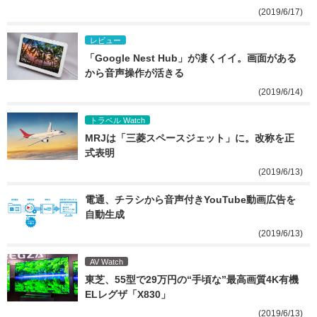
(2019/6/17)
レビュー
「Google Nest Hub」が凄くイイ。画面がある
から音声操作が活きる
(2019/6/14)
トラベル Watch
MRJは「三菱スペースジェット」に。改称を正
式表明
(2019/6/13)
電通、チラシから音声付きYouTube動画広告を
自動生成
(2019/6/13)
AV Watch
東芝、55型で29万円の“手頃な”最高画質4K有機
ELレグザ「X830」
(2019/6/13)