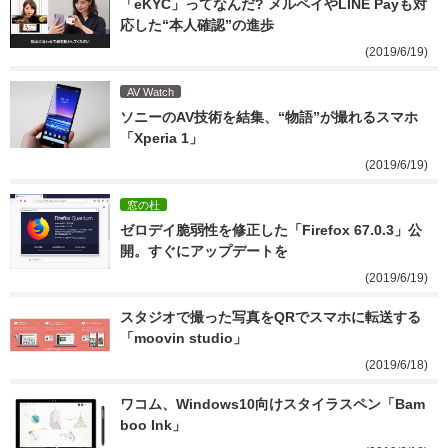
「eKYC」ってなんだ? メルペイやLINE Payも対
応した“本人確認”の進歩
(2019/6/19)
AV Watch
ソニーのAV技術を結集、“物語”が撮れるスマホ
「Xperia 1」
(2019/6/19)
窓の杜
ゼロデイ脆弱性を修正した「Firefox 67.0.3」公
開。すぐにアップデートを
(2019/6/19)
スタジオで撮った写真をQRでスマホに転送する
「moovin studio」
(2019/6/18)
ワコム、Windows10向けスタイラスペン「Bam
boo Ink」