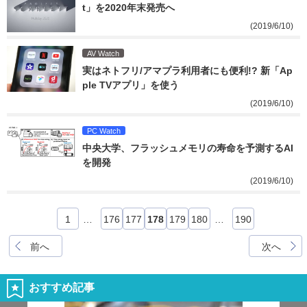
t」を2020年末発売へ
(2019/6/10)
AV Watch
実はネトフリ/アマプラ利用者にも便利!? 新「Ap
ple TVアプリ」を使う
(2019/6/10)
PC Watch
中央大学、フラッシュメモリの寿命を予測するAI
を開発
(2019/6/10)
1
…
176
177
178
179
180
…
190
前へ
次へ
おすすめ記事