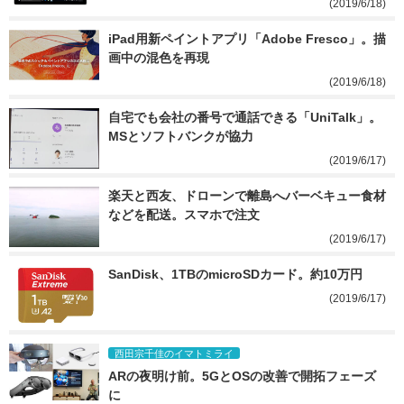
(2019/6/18)
iPad用新ペイントアプリ「Adobe Fresco」。描
画中の混色を再現
(2019/6/18)
自宅でも会社の番号で通話できる「UniTalk」。
MSとソフトバンクが協力
(2019/6/17)
楽天と西友、ドローンで離島へバーベキュー食材
などを配送。スマホで注文
(2019/6/17)
SanDisk、1TBのmicroSDカード。約10万円
(2019/6/17)
西田宗千佳のイマトミライ
ARの夜明け前。5GとOSの改善で開拓フェーズ
に