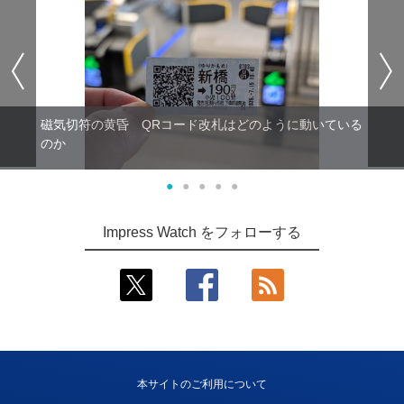
磁気切符の黄昏 QRコード改札はどのように動いている
のか
●
●
●
●
●
Impress Watch をフォローする
本サイトのご利用について