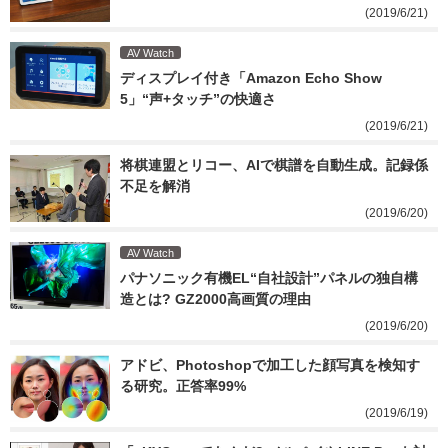
(2019/6/21)
AV Watch
ディスプレイ付き「Amazon Echo Show 
5」“声+タッチ”の快適さ
(2019/6/21)
将棋連盟とリコー、AIで棋譜を自動生成。記録係
不足を解消
(2019/6/20)
AV Watch
パナソニック有機EL“自社設計”パネルの独自構
造とは? GZ2000高画質の理由
(2019/6/20)
アドビ、Photoshopで加工した顔写真を検知す
る研究。正答率99%
(2019/6/19)