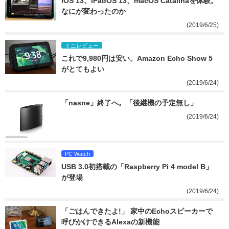
iOS 13、iPadOS 13、macOS Catalinaを体験。
なにが変わったのか
(2019/6/25)
ミニレビュー
これで9,980円は安い。Amazon Echo Show 5
がとてもよい
(2019/6/24)
「nasne」終了へ。「後継機の予定無し」
(2019/6/24)
PC Watch
USB 3.0初搭載の「Raspberry Pi 4 model B」
が登場
(2019/6/24)
「ごはんできたよ!」 家中のEchoスピーカーで
呼びかけできるAlexaの新機能