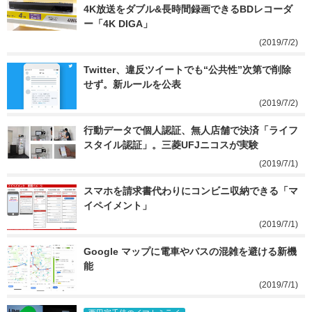
4K放送をダブル&長時間録画できるBDレコーダ
ー「4K DIGA」
(2019/7/2)
Twitter、違反ツイートでも“公共性”次第で削除
せず。新ルールを公表
(2019/7/2)
行動データで個人認証、無人店舗で決済「ライフ
スタイル認証」。三菱UFJニコスが実験
(2019/7/1)
スマホを請求書代わりにコンビニ収納できる「マ
イペイメント」
(2019/7/1)
Google マップに電車やバスの混雑を避ける新機
能
(2019/7/1)