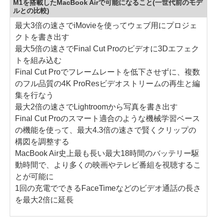
M1を搭載したMacBook Airで可能になること(一世代前のモデ
ルとの比較)
最大3倍の速さでiMovieを使ってウェブ用にプロジェ
クトを書き出す
最大5倍の速さでFinal Cut Proのビデオに3Dエフェク
トを組み込む
Final Cut Proでフレームレートを低下させずに、複数
のフル品質の4K ProResビデオストリームの再生と編
集を行なう
最大2倍の速さでLightroomから写真を書き出す
Final Cut Proのスマート適合のような機械学習ベース
の機能を使って、最大4.3倍の速さで賢くクリップの
構図を調整する
MacBook Air史上最も長い最大18時間のバッテリー駆
動時間で、より多くの映画やテレビ番組を視聴するこ
とが可能に
1回の充電でできるFaceTimeなどのビデオ通話の長さ
を最大2倍に延長