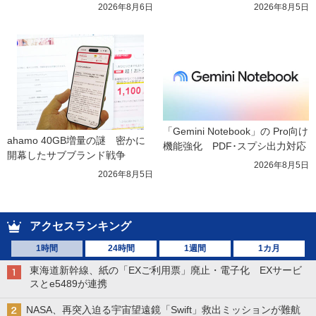
2026年8月6日
2026年8月5日
「Gemini Notebook」の Pro向け
ahamo 40GB増量の謎　密かに
機能強化　PDF･スプシ出力対応
開幕したサブブランド戦争
2026年8月5日
2026年8月5日
アクセスランキング
1時間
24時間
1週間
1カ月
東海道新幹線、紙の「EXご利用票」廃止・電子化 EXサービ
スとe5489が連携
NASA、再突入迫る宇宙望遠鏡「Swift」救出ミッションが難航