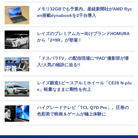
メモリ32GBでも予算内。産経新聞社がAMD Ryz
en搭載dynabookを2千台導入
レイズのプレミアムカー向けブランドHOMURA
から「2×9R」が登場！
「ドスパラTV」の配信現場に“PAD”撮影班が潜
入!人気の秘訣に迫る!!
レイズ鍛造1ピースアルミホイール「CE28 N-plu
s」軽量なままに剛性を向上
ハイグレードテレビ「TCL Q7D Pro」。圧巻の
色彩美で映画＆ゲームが極上体験に