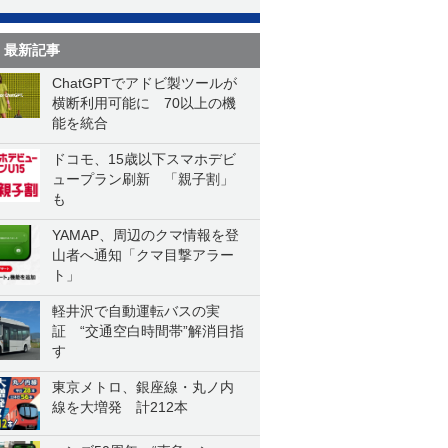
最新記事
ChatGPTでアドビ製ツールが
横断利用可能に 70以上の機
能を統合
ドコモ、15歳以下スマホデビ
ュープラン刷新 「親子割」
も
YAMAP、周辺のクマ情報を登
山者へ通知「クマ目撃アラー
ト」
軽井沢で自動運転バスの実
証 “交通空白時間帯”解消目指
す
東京メトロ、銀座線・丸ノ内
線を大増発 計212本