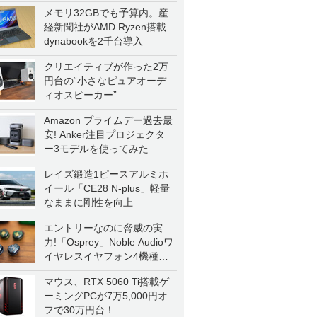
メモリ32GBでも予算内。産
経新聞社がAMD Ryzen搭載
dynabookを2千台導入
クリエイティブが作った2万
円台の“小さなピュアオーデ
ィオスピーカー”
Amazon プライムデー過去最
安! Anker注目プロジェクタ
ー3モデルを使ってみた
レイズ鍛造1ピースアルミホ
イール「CE28 N-plus」軽量
なままに剛性を向上
エントリーなのに脅威の実
力!「Osprey」Noble Audioワ
イヤレスイヤフォン4機種を
一気に聴く
マウス、RTX 5060 Ti搭載ゲ
ーミングPCが7万5,000円オ
フで30万円台！