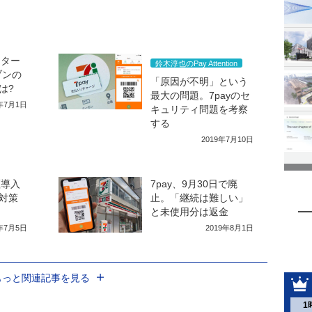
スター
鈴木淳也のPay Attention
ブンの
「原因が不明」という
は?
最大の問題。7payのセ
9年7月1日
キュリティ問題を考察
する
2019年7月10日
証導入
7pay、9月30日で廃
対策
止。「継続は難しい」
と未使用分は返金
9年7月5日
2019年8月1日
もっと関連記事を見る
1