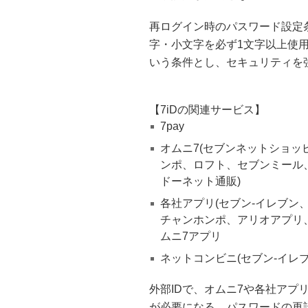
再ログイン時のパスワード設定
字・小文字を必ず1文字以上使
いう条件とし、セキュリティを
【7iDの関連サービス】
7pay
オムニ7(セブンネットショッ
ンポ、ロフト、セブンミール
ドーネット通販)
各社アプリ(セブン‐イレブ
チャンホンポ、アリオアプリ
ムニ7アプリ
ネットコンビニ(セブン‐イレ
外部IDで、オムニ7や各社アプ
が必要になる。パスワードの再