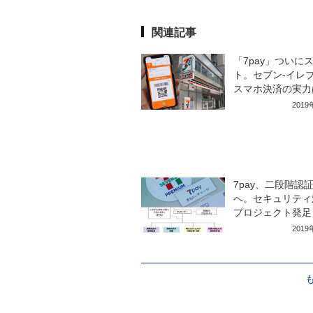
関連記事
「7pay」ついに
ト。セブン-イレ
スマホ決済の実力
201
7pay、二段階認
へ。セキュリティ
プロジェクト発足
201