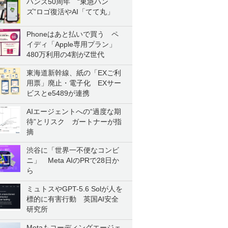
ハンズ50周年 “東急ハン
ズ”ロゴ復活やAI「てて丸」
Phoneはあと払いで買う ペ
イディ「Apple専用プラン」
480万利用の4割がZ世代
東海道新幹線、紙の「EXご利
用票」廃止・電子化 EXサー
ビスとe5489が連携
AIエージェントへの“過度な期
待”とリスク ガートナーが指
摘
渋谷に「世界一不便なコンビ
ニ」 Meta AIのPRで28日か
ら
ミュトスやGPT-5.6 Solが人を
標的に有害行動 英国AI安全
研究所
Metaもコーディングエージェ