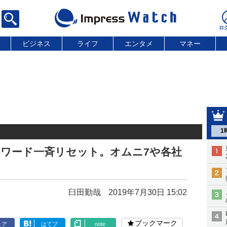
ビジネス
ライフ
エンタメ
マネー
1
パスワード一斉リセット。オムニ7や各社
臼田勤哉
2019年7月30日 15:02
ブックマーク
ェア
はてブ
note