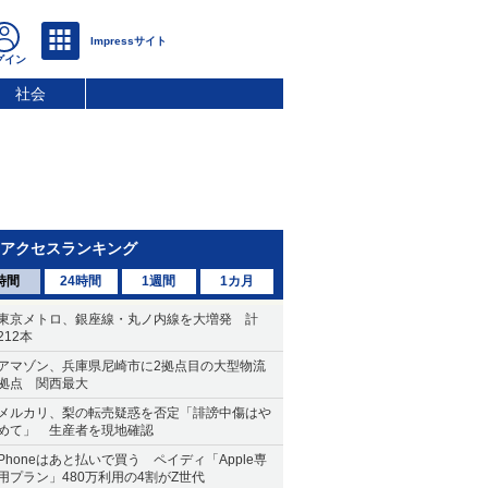
社会
アクセスランキング
時間
24時間
1週間
1カ月
東京メトロ、銀座線・丸ノ内線を大増発 計
212本
アマゾン、兵庫県尼崎市に2拠点目の大型物流
拠点 関西最大
メルカリ、梨の転売疑惑を否定「誹謗中傷はや
めて」 生産者を現地確認
Phoneはあと払いで買う ペイディ「Apple専
用プラン」480万利用の4割がZ世代