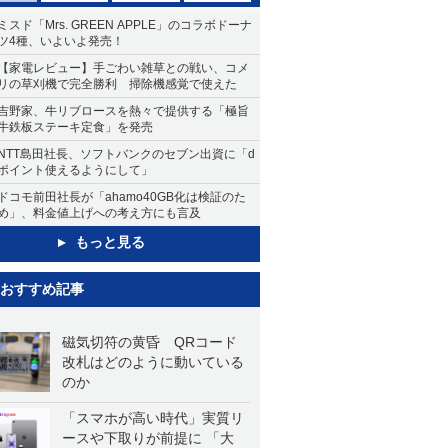
ミスド「Mrs. GREEN APPLE」のコラボドーナ
ツ4種、いよいよ発売！
【家電レビュー】手ごわい雑草との戦い、コメ
リの草刈機で完全勝利 掃除機感覚で使えた
吉野家、牛リブロースを熱々で提供する「極旨
牛鉄板ステーキ定食」を発売
NTT島田社長、ソフトバンクのセブン出資に「d
ポイント使えるようにして」
ドコモ前田社長が「ahamo40GB化は検証のた
め」、料金値上げへの考え方にも言及
もっと見る
おすすめ記事
磁気切符の黄昏 QRコード
改札はどのように動いている
のか
「スマホが高い時代」実質リ
ースや下取りが前提に 「大