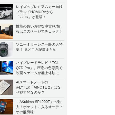
レイズのプレミアムカー向け
ブランドHOMURAから
「2×9R」が登場！
性能の良いお得な中古PC情
報はこのページでチェック！
ソニーミラーレス一眼の大特
集！ 見どころ記事まとめ
ハイグレードテレビ「TCL
Q7D Pro」。圧巻の色彩美で
映画＆ゲームが極上体験に
AIスマートノートの
iFLYTEK「AINOTE 2」はな
ぜ魅力的なのか？
「A&ultima SP4000T」の魅
力！ポケットに入るオーディ
オの醍醐味