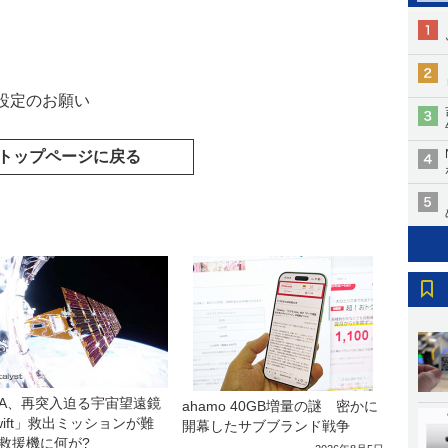
設定のお願い
トップページに戻る
SA、再突入迫る宇宙望遠鏡
ahamo 40GB増量の謎 密かに
wift」救出ミッションが難
開幕したサブブランド戦争
救援機に何が?