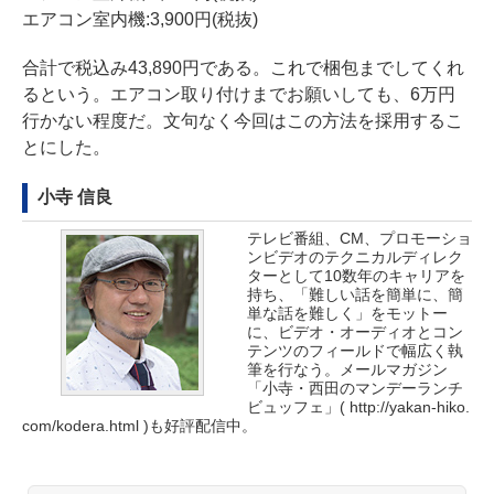
エアコン室内機:3,900円(税抜)
合計で税込み43,890円である。これで梱包までしてくれ
るという。エアコン取り付けまでお願いしても、6万円
行かない程度だ。文句なく今回はこの方法を採用するこ
とにした。
小寺 信良
テレビ番組、CM、プロモーショ
ンビデオのテクニカルディレク
ターとして10数年のキャリアを
持ち、「難しい話を簡単に、簡
単な話を難しく」をモットー
に、ビデオ・オーディオとコン
テンツのフィールドで幅広く執
筆を行なう。メールマガジン
「小寺・西田のマンデーランチ
ビュッフェ」(
http://yakan-hiko.
com/kodera.html
)も好評配信中。