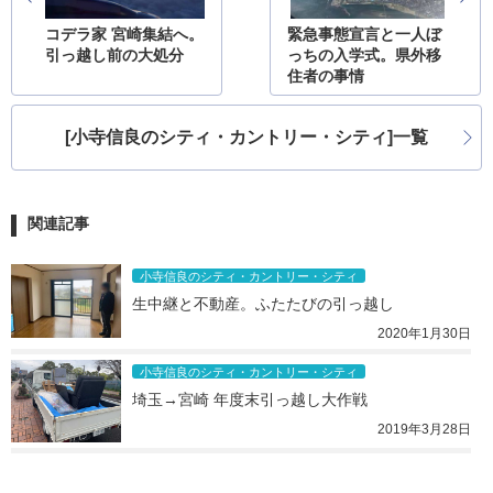
コデラ家 宮崎集結へ。
緊急事態宣言と一人ぼ
引っ越し前の大処分
っちの入学式。県外移
住者の事情
[小寺信良のシティ・カントリー・シティ]一覧
関連記事
小寺信良のシティ・カントリー・シティ
生中継と不動産。ふたたびの引っ越し
2020年1月30日
小寺信良のシティ・カントリー・シティ
埼玉→宮崎 年度末引っ越し大作戦
2019年3月28日