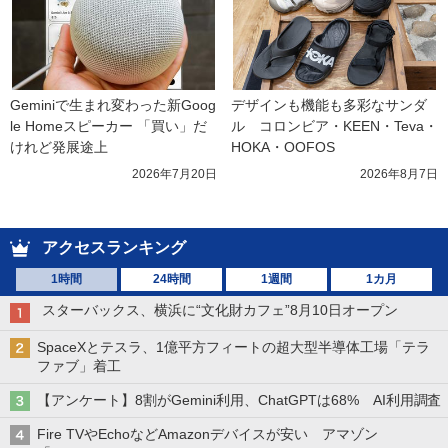
Geminiで生まれ変わった新Goog
デザインも機能も多彩なサンダ
le Homeスピーカー 「買い」だ
ル　コロンビア・KEEN・Teva・
けれど発展途上
HOKA・OOFOS
2026年7月20日
2026年8月7日
アクセスランキング
1時間
24時間
1週間
1カ月
スターバックス、横浜に“文化財カフェ”8月10日オープン
SpaceXとテスラ、1億平方フィートの超大型半導体工場「テラ
ファブ」着工
【アンケート】8割がGemini利用、ChatGPTは68% AI利用調査
Fire TVやEchoなどAmazonデバイスが安い アマゾン