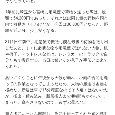
そうなっている。
1年前に埼玉から宮崎に宅急便で荷物を送った際は
、総
額で54,200円であった。それとほぼ同じ量の荷物を同市
内で移動させるわけだが、今回は36,800円となった。距
離が近い分、少し安くなる。
3月1日午前中、宅急便で搬送可能な最後の荷物を送り出
したあと、すぐに必要な物や宅急便で送れない大物、机
や椅子、マットレスなどは、レンタカーのトラックで自
分たちで搬送する。当日は姉とその息子が手伝いに来て
くれた。
あいにくなことに午後から天候が崩れ、小雨の合間を縫
っての作業となってしまったため、大物の搬送は困難を
極めた。新居は車で15分程度なのでそう遠くはないのだ
が、搬出・積み込み・新居搬入まで4時間もかかってし
まった。傘もさせないので、皆ずぶ濡れだ。
搬入後にいったん解散し、夜に手伝ってくれた姉と甥を