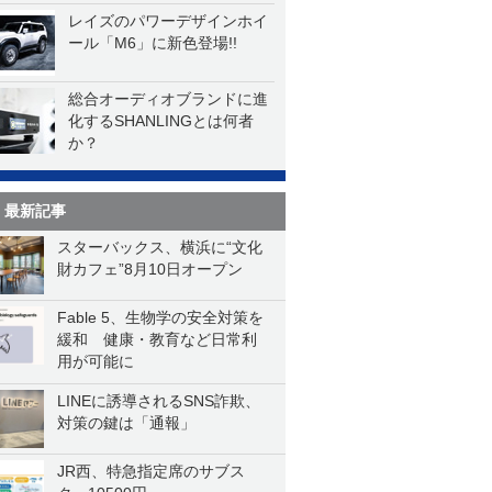
レイズのパワーデザインホイ
ール「M6」に新色登場!!
総合オーディオブランドに進
化するSHANLINGとは何者
か？
最新記事
スターバックス、横浜に“文化
財カフェ”8月10日オープン
Fable 5、生物学の安全対策を
緩和 健康・教育など日常利
用が可能に
LINEに誘導されるSNS詐欺、
対策の鍵は「通報」
JR西、特急指定席のサブス