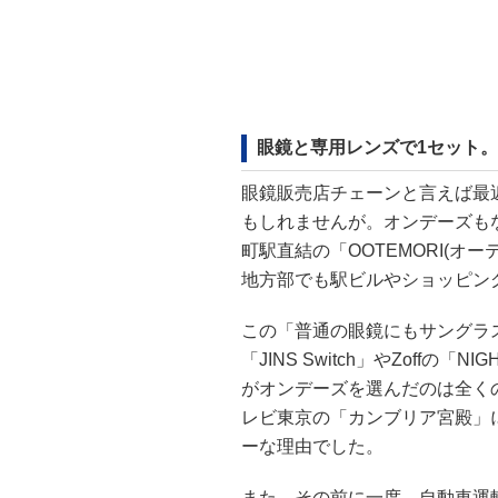
眼鏡と専用レンズで1セット
眼鏡販売店チェーンと言えば最近は
もしれませんが。オンデーズも
町駅直結の「OOTEMORI(
地方部でも駅ビルやショッピン
この「普通の眼鏡にもサングラス
「JINS Switch」やZoff
がオンデーズを選んだのは全く
レビ東京の「カンブリア宮殿」
ーな理由でした。
また、その前に一度、自動車運