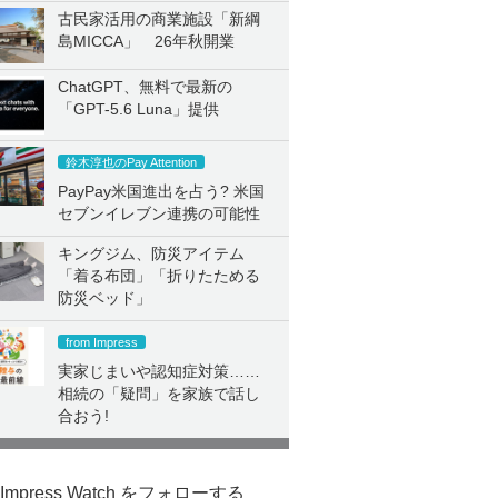
古民家活用の商業施設「新綱
島MICCA」 26年秋開業
ChatGPT、無料で最新の
「GPT-5.6 Luna」提供
鈴木淳也のPay Attention
PayPay米国進出を占う? 米国
セブンイレブン連携の可能性
キングジム、防災アイテム
「着る布団」「折りたためる
防災ベッド」
from Impress
実家じまいや認知症対策……
相続の「疑問」を家族で話し
合おう!
Impress Watch をフォローする