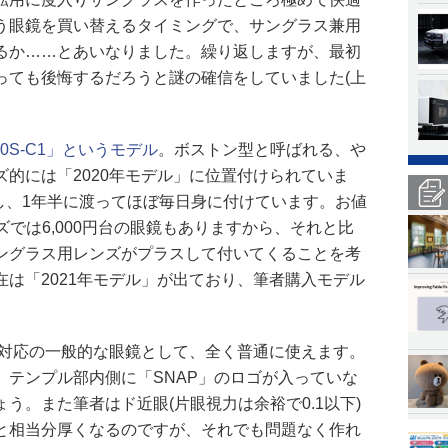
う眼鏡を買い替えるタイミングで、サングラス兼用
るか……とあいなりました。繰り返しますが、最初
っても後悔するだろうと謎の確信をしていました(上
N-0S-C1」というモデル
。ボストン型と呼ばれる、や
的には「2020年モデル」に位置付けられていま
入し、1年半に渡ってほぼ毎日身に付けています。お値
ーズでは6,000円台の眼鏡もありますから、それと比
ングラス用レンズがプラスして付いてくることを考
は「2021年モデル」が出ており、筆者購入モデル
力矯正対応の一般的な眼鏡として、全く普通に使えます。
、テンプル部内側に「SNAP」のロゴが入っていな
う。また筆者はド近眼(片眼視力は余裕で0.1以下)
と相当分厚くなるのですが、それでも問題なく作れ