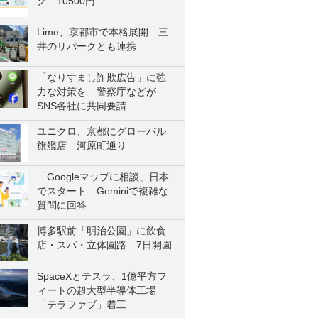
ク 10500円
Lime、京都市で本格展開 三
井のリパークとも連携
「なりすまし詐欺広告」に強
力な対策を 警察庁などが
SNS各社に共同要請
ユニクロ、京都にグローバル
旗艦店 河原町通り
「Googleマップに相談」日本
でスタート Geminiで複雑な
質問に回答
博多駅前「明治公園」に飲食
店・スパ・立体園路 7日開園
SpaceXとテスラ、1億平方フ
ィートの超大型半導体工場
「テラファブ」着工