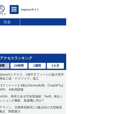
社会
アクセスランキング
時間
24時間
1週間
1カ月
SpaceXとテスラ、1億平方フィートの超大型半
導体工場「テラファブ」着工
【アンケート】8割がGemini利用、ChatGPTは
68% AI利用調査
NASA、再突入迫る宇宙望遠鏡「Swift」救出ミ
ッションが難航 救援機に何が?
アマゾン、兵庫県尼崎市に2拠点目の大型物流
拠点 関西最大