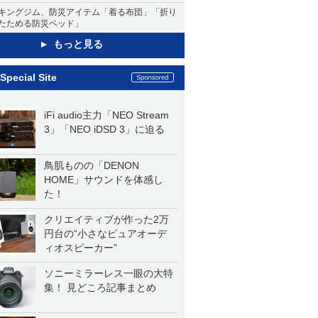
キングジム、防災アイテム「着る布団」「折り
たためる防災ベッド」
もっと見る
Special Site
iFi audio主力「NEO Stream
3」「NEO iDSD 3」に迫る
鳥肌ものの「DENON
HOME」サウンドを体感し
た！
クリエイティブが作った2万
円台の“小さなピュアオーデ
ィオスピーカー”
ソニーミラーレス一眼の大特
集！ 見どころ記事まとめ