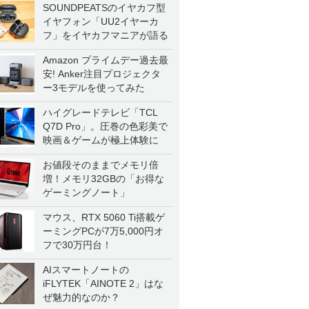
SOUNDPEATSのイヤカフ型
イヤフォン「UU2イヤーカ
フ」をイヤカフマニアが語る
Amazon プライムデー過去最
安! Anker注目プロジェクタ
ー3モデルを使ってみた
ハイグレードテレビ「TCL
Q7D Pro」。圧巻の色彩美で
映画＆ゲームが極上体験に
お値段そのままでメモリ倍
増！メモリ32GBの「お得な
ゲーミングノート」
マウス、RTX 5060 Ti搭載ゲ
ーミングPCが7万5,000円オ
フで30万円台！
AIスマートノートの
iFLYTEK「AINOTE 2」はな
ぜ魅力的なのか？