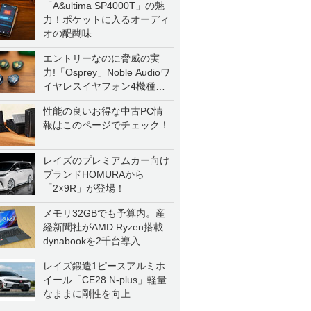
「A&ultima SP4000T」の魅
力！ポケットに入るオーディ
オの醍醐味
エントリーなのに脅威の実
力!「Osprey」Noble Audioワ
イヤレスイヤフォン4機種を
一気に聴く
性能の良いお得な中古PC情
報はこのページでチェック！
レイズのプレミアムカー向け
ブランドHOMURAから
「2×9R」が登場！
メモリ32GBでも予算内。産
経新聞社がAMD Ryzen搭載
dynabookを2千台導入
レイズ鍛造1ピースアルミホ
イール「CE28 N-plus」軽量
なままに剛性を向上