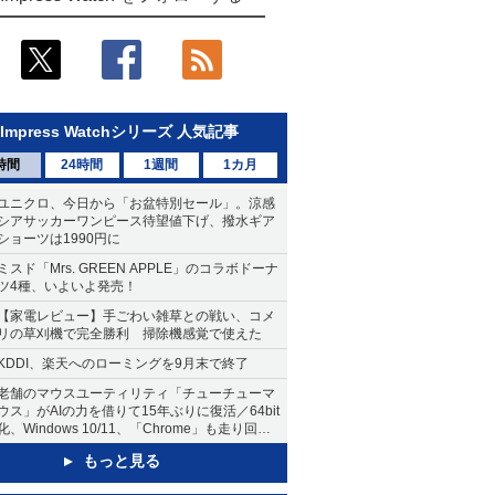
Impress Watchシリーズ 人気記事
時間
24時間
1週間
1カ月
ユニクロ、今日から「お盆特別セール」。涼感
シアサッカーワンピース待望値下げ、撥水ギア
ショーツは1990円に
ミスド「Mrs. GREEN APPLE」のコラボドーナ
ツ4種、いよいよ発売！
【家電レビュー】手ごわい雑草との戦い、コメ
リの草刈機で完全勝利 掃除機感覚で使えた
KDDI、楽天へのローミングを9月末で終了
老舗のマウスユーティリティ「チューチューマ
ウス」がAIの力を借りて15年ぶりに復活／64bit
化、Windows 10/11、「Chrome」も走り回
る。復活記念で2026年末まで500円
もっと見る