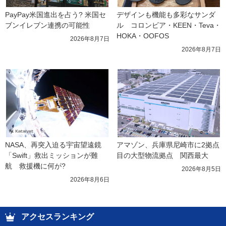
PayPay米国進出を占う? 米国セ
デザインも機能も多彩なサンダ
ブンイレブン連携の可能性
ル　コロンビア・KEEN・Teva・
HOKA・OOFOS
2026年8月7日
2026年8月7日
NASA、再突入迫る宇宙望遠鏡
アマゾン、兵庫県尼崎市に2拠点
「Swift」救出ミッションが難
目の大型物流拠点　関西最大
航　救援機に何が?
2026年8月5日
2026年8月6日
アクセスランキング