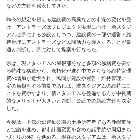
などの方針を発表してきた。
昨今の想定を超える建設費の高騰などの市況の変化を受
け、アントラーズはプロジェクト実現に向け、新スタジ
アムは県による公設としつつ、建設費の一部や運営・維
持管理にアントラーズなど民間活力を導入することが最
適と判断し、県に対して提案を行なった。
県は、現スタジアムの屋根部分など多額の修繕費を要す
る特殊な構造から、老朽化が進む中でさらなる維持管理
費の増加が危惧され、民間が建設や運営・維持管理に一
定の負担をする前提であれば、現スタジアムの維持にコ
ストを費やすより、新スタジアムを整備する方が中長期
的なメリットが大きいと判断。公設での新設方針を決定
した。
今後は、卜伝の郷運動公園の土地所有者である鹿嶋市等
と協議を進め、都市計画変更を含めた諸手続や周辺まち
づくりの検討を進める。現在のスタジアムは、新スタジ