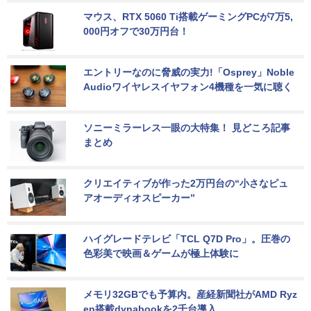
マウス、RTX 5060 Ti搭載ゲーミングPCが7万5,
000円オフで30万円台！
エントリーなのに脅威の実力!「Osprey」Noble 
Audioワイヤレスイヤフォン4機種を一気に聴く
ソニーミラーレス一眼の大特集！ 見どころ記事
まとめ
クリエイティブが作った2万円台の“小さなピュ
アオーディオスピーカー”
ハイグレードテレビ「TCL Q7D Pro」。圧巻の
色彩美で映画＆ゲームが極上体験に
メモリ32GBでも予算内。産経新聞社がAMD Ryz
en搭載dynabookを2千台導入