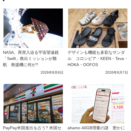
NASA、再突入迫る宇宙望遠鏡
デザインも機能も多彩なサンダ
「Swift」救出ミッションが難
ル　コロンビア・KEEN・Teva・
航　救援機に何が?
HOKA・OOFOS
2026年8月6日
2026年8月7日
PayPay米国進出を占う? 米国セ
ahamo 40GB増量の謎　密かに