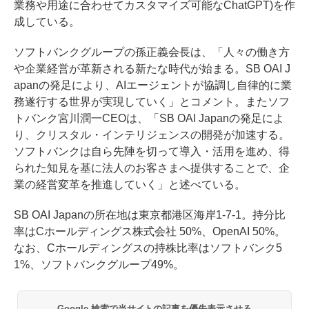
業務や用途に合わせてカスタマイズ可能なChatGPT)を作
成している。
ソフトバンクグループの孫正義会長は、「人々の働き方
や企業経営が革新される新たな時代が始まる。SB OAI J
apanの発足により、AIエージェントが協調し自律的に業
務遂行する世界が実現していく」とコメント。またソフ
トバンク宮川潤一CEOは、「SB OAI Japanの発足によ
り、クリスタル・インテリジェンスの開発が加速する。
ソフトバンクは自ら先陣を切って導入・活用を進め、得
られた知見を基に法人のお客さまへ提供することで、企
業の経営変革を推進していく」と述べている。
SB OAI Japanの所在地は東京都港区海岸1-7-1。持分比
率はCホールディングス株式会社 50%、OpenAI 50%。
なお、Cホールディングスの持株比率はソフトバンク5
1%、ソフトバンクグループ49%。
Google 検索で当サイトの記事を優先表示させる