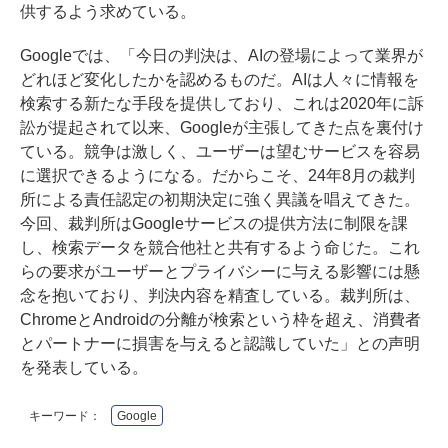
供するよう求めている。
Googleでは、「今日の判決は、AIの登場によって業界が
どれほど変化したかを認めるものだ。AIは人々に情報を
検索する新たな手段を提供しており、これは2020年に訴
訟が提起されて以来、Googleが主張してきた点を裏付け
ている。競争は激しく、ユーザーは望むサービスを容易
に選択できるようになる。だからこそ、24年8月の裁判
所による責任認定の初期決定に強く異議を唱えてきた。
今回、裁判所はGoogleサービスの提供方法に制限を課
し、検索データを競合他社と共有するよう命じた。これ
らの要求がユーザーとプライバシーに与える影響には懸
念を抱いており、判決内容を精査している。裁判所は、
ChromeとAndroidの分離が検索という枠を超え、消費者
とパートナーに損害を与えると認識していた」との声明
を発表している。
キーワード：
Google