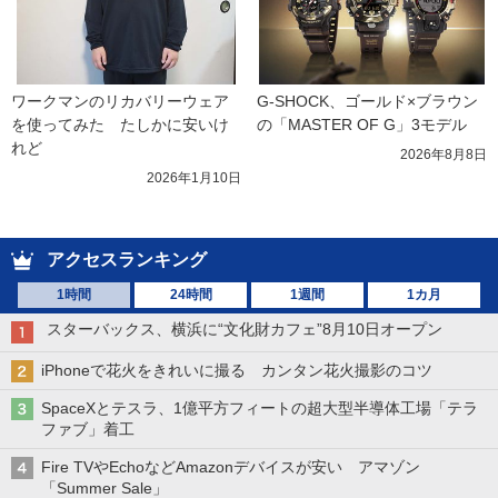
ワークマンのリカバリーウェア
G-SHOCK、ゴールド×ブラウン
を使ってみた　たしかに安いけ
の「MASTER OF G」3モデル
れど
2026年8月8日
2026年1月10日
アクセスランキング
1時間
24時間
1週間
1カ月
スターバックス、横浜に“文化財カフェ”8月10日オープン
iPhoneで花火をきれいに撮る カンタン花火撮影のコツ
SpaceXとテスラ、1億平方フィートの超大型半導体工場「テラ
ファブ」着工
Fire TVやEchoなどAmazonデバイスが安い アマゾン
「Summer Sale」