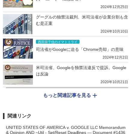
2024年12月25日
グーグルの独禁法裁判、米司法省が企業分割も含
む是正案
2024年10月10日
西田宗千佳のイマトミライ
司法省がGoogleに迫る「Chrome売却」の意味
2024年12月2日
米司法省、Googleを独禁法違反で提訴。Google
は反論
2020年10月21日
もっと関連記事を見る
関連リンク
UNITED STATES OF AMERICA v. GOOGLE LLC Memorandum
& Opinion AND ~Util - Set/Reset Deadlines — Document #1436