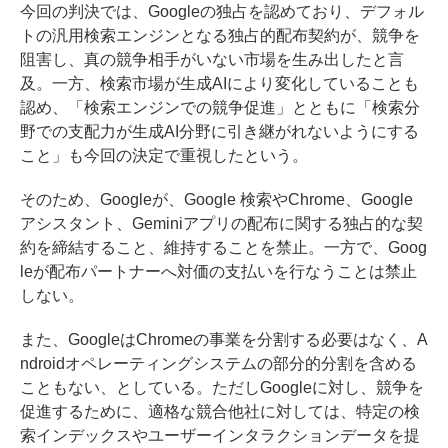
今回の判決では、Googleの独占を認めており、デフォル
トの汎用検索エンジンとなる独占的配布契約が、競争を
阻害し、真の競争相手がいない市場を生み出したと言
及。一方、検索市場が生成AIにより変化していることも
認め、「検索エンジンでの競争促進」とともに「検索分
野での支配力が生成AI分野に引き継がれないようにする
こと」も今回の決定で重視したという。
そのため、Googleが、Google 検索やChrome、Google
アシスタント、Geminiアプリの配布に関する独占的な契
約を締結すること、維持することを禁止。一方で、Goog
leが配布パートナーへ対価の支払いを行なうことは禁止
しない。
また、GoogleはChromeの事業を分割する必要はなく、A
ndroidオペレーティングシステムの部分的分割を含める
こともない、としている。ただしGoogleに対し、競争を
促進するために、適格な競合他社に対しては、特定の検
索インデックスやユーザーインタラクションデータを提