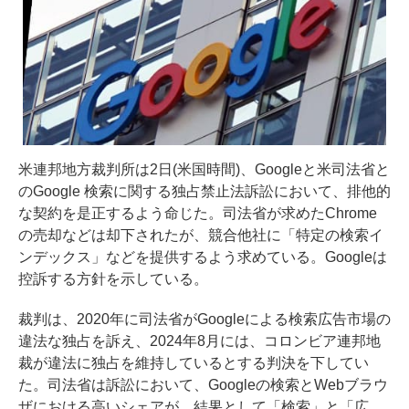
米連邦地方裁判所は2日(米国時間)、Googleと米司法省と
のGoogle 検索に関する独占禁止法訴訟において、排他的
な契約を是正するよう命じた。司法省が求めたChrome
の売却などは却下されたが、競合他社に「特定の検索イ
ンデックス」などを提供するよう求めている。Googleは
控訴する方針を示している。
裁判は、2020年に司法省がGoogleによる検索広告市場の
違法な独占を訴え、2024年8月には、コロンビア連邦地
裁が違法に独占を維持しているとする判決を下してい
た。司法省は訴訟において、Googleの検索とWebブラウ
ザにおける高いシェアが、結果として「検索」と「広