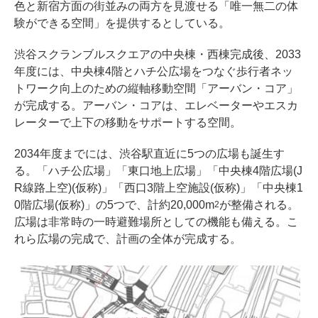
色と新宿方面の街並みの両方を見渡せる「唯一無二の体
験ができる空間」を提供するとしている。
渋谷スクランブルスクエアの中央棟・西棟完成後、2033
年度には、中央棟4階とハチ公広場をつなぐ歩行者ネッ
トワーク向上のための縦軸移動空間「アーバン・コア」
が完成する。アーバン・コアは、エレベーターやエスカ
レーターで上下の移動をサポートする空間。
2034年度までには、渋谷駅直近に5つの広場も誕生す
る。「ハチ公広場」「東口地上広場」「中央棟4階広場(J
R線路上空)(仮称)」「西口3階上空施設(仮称)」「中央棟1
0階広場(仮称)」の5つで、計約20,000m
が整備される。
2
広場は非常時の一時避難場所としての機能も備える。こ
れら広場の完成で、計画の全体が完成する。