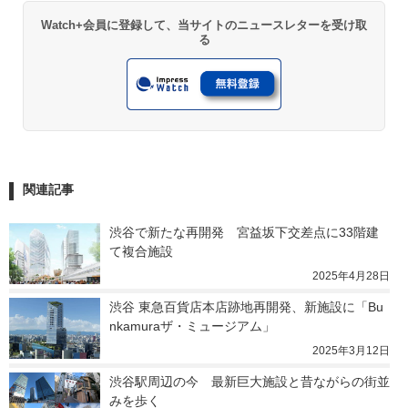
Watch+会員に登録して、当サイトのニュースレターを受け取
る
関連記事
渋谷で新たな再開発　宮益坂下交差点に33階建
て複合施設
2025年4月28日
渋谷 東急百貨店本店跡地再開発、新施設に「Bu
nkamuraザ・ミュージアム」
2025年3月12日
渋谷駅周辺の今　最新巨大施設と昔ながらの街並
みを歩く