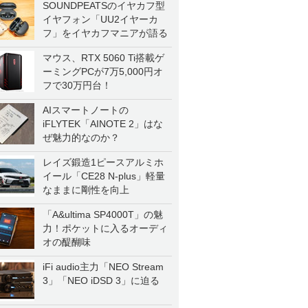
SOUNDPEATSのイヤカフ型
イヤフォン「UU2イヤーカ
フ」をイヤカフマニアが語る
マウス、RTX 5060 Ti搭載ゲ
ーミングPCが7万5,000円オ
フで30万円台！
AIスマートノートの
iFLYTEK「AINOTE 2」はな
ぜ魅力的なのか？
レイズ鍛造1ピースアルミホ
イール「CE28 N-plus」軽量
なままに剛性を向上
「A&ultima SP4000T」の魅
力！ポケットに入るオーディ
オの醍醐味
iFi audio主力「NEO Stream
3」「NEO iDSD 3」に迫る