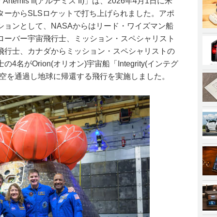
emis II(アルテミス II)」は、2026年4月1日に米
ターからSLSロケットで打ち上げられました。アポ
ションとして、NASAからはリード・ワイズマン船
ローバー宇宙飛行士、ミッション・スペシャリスト
飛行士、カナダからミッション・スペシャリストの
がOrion(オリオン)宇宙船「Integrity(インテグ
上空を通過し地球に帰還する飛行を実施しました。