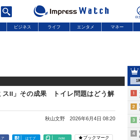
ビジネス
ライフ
エンタメ
マネー
1
スII」その成果 トイレ問題はどう解
秋山文野
2026年6月4日 08:20
ブックマーク
ェア
はてブ
note