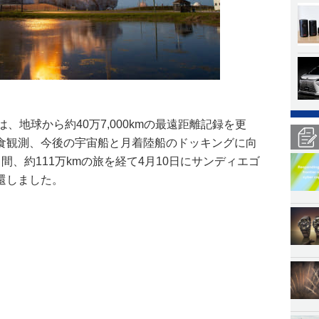
、地球から約40万7,000kmの最遠距離記録を更
食観測、今後の宇宙船と月着陸船のドッキングに向
間、約111万kmの旅を経て4月10日にサンディエゴ
還しました。