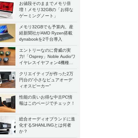
お値段そのままでメモリ倍
増！メモリ32GBの「お得な
ゲーミングノート」
メモリ32GBでも予算内。産
経新聞社がAMD Ryzen搭載
dynabookを2千台導入
エントリーなのに脅威の実
力!「Osprey」Noble Audioワ
イヤレスイヤフォン4機種を
一気に聴く
クリエイティブが作った2万
円台の“小さなピュアオーデ
ィオスピーカー”
性能の良いお得な中古PC情
報はこのページでチェック！
総合オーディオブランドに進
化するSHANLINGとは何者
か？