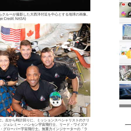
kmからクルーが撮影した大西洋付近を中心とする地球の画像。
Credit: NASA)
士。左から時計回りに、ミッションスペシャリストのクリ
、ジェレミー・ハンセン宇宙飛行士、リード・ワイズマ
・グローバー宇宙飛行士。無重力インジケーターの「ラ