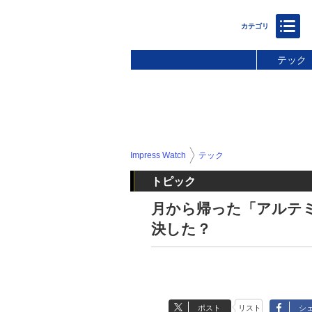
テック
Impress Watch
テック
トピック
月から帰った「アルテミ
決した？
ポスト
リスト
シ