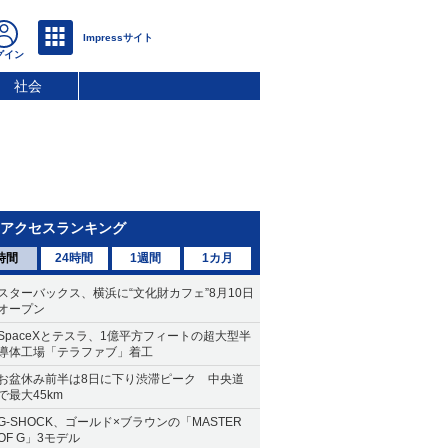
社会
アクセスランキング
時間
24時間
1週間
1カ月
スターバックス、横浜に“文化財カフェ”8月10日
オープン
SpaceXとテスラ、1億平方フィートの超大型半
導体工場「テラファブ」着工
お盆休み前半は8日に下り渋滞ピーク 中央道
で最大45km
G-SHOCK、ゴールド×ブラウンの「MASTER
OF G」3モデル