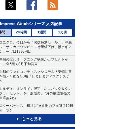
Impress Watchシリーズ 人気記事
時間
24時間
1週間
1カ月
ユニクロ、今日から「お盆特別セール」。涼感
シアサッカーワンピース待望値下げ、撥水ギア
ショーツは1990円に
東映の歴代オープニング映像がカプセルトイ
に。全5種で8月下旬発売
令和のファミコンディスクシステム？安価に書
き換え可能なGB用「しましまディスクシステ
ム」
カルディ、オンライン限定「ネコバッグ＆タン
ブラーセット」を一般販売。7月の抽選販売の
当選無効分
スターバックス、横浜に“文化財カフェ”8月10日
オープン
もっと見る