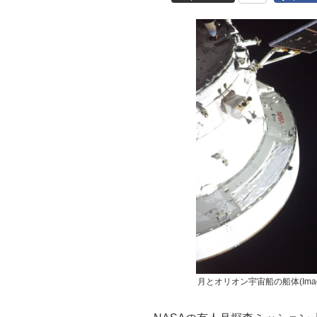
月とオリオン宇宙船の船体(Image C