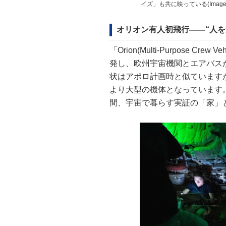
イズ」も共に映っている(Image Cre
オリオン有人初飛行――“人を
「Orion(Multi-Purpose C
発し、欧州宇宙機関とエアバス
状はアポロ計画時と似ています
より大型の機体となっています。Ar
間、宇宙で暮らす実証の「家」