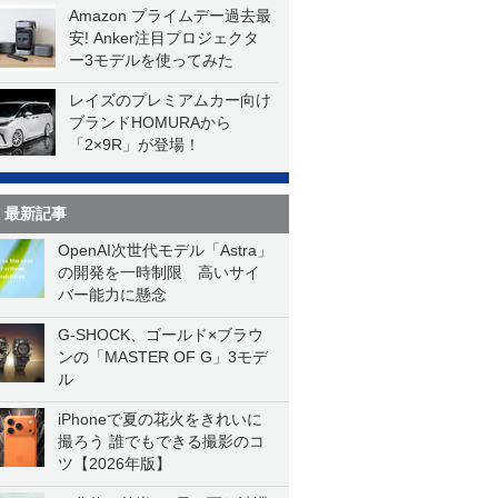
Amazon プライムデー過去最
安! Anker注目プロジェクタ
ー3モデルを使ってみた
レイズのプレミアムカー向け
ブランドHOMURAから
「2×9R」が登場！
最新記事
OpenAI次世代モデル「Astra」
の開発を一時制限 高いサイ
バー能力に懸念
G-SHOCK、ゴールド×ブラウ
ンの「MASTER OF G」3モデ
ル
iPhoneで夏の花火をきれいに
撮ろう 誰でもできる撮影のコ
ツ【2026年版】