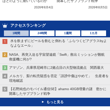
はどのように動いているのか
開幕したサブブランド戦争
2026年8月4日
2026年8月5日
アクセスランキング
1時間
24時間
1週間
1カ月
水を飲まずにビールを飲むと倒れる「ふらつくビアグラスbyよ
なよなエール」
NASA、再突入迫る宇宙望遠鏡「Swift」救出ミッションが難航
救援機に何が?
アマゾン、兵庫県尼崎市に2拠点目の大型物流拠点 関西最大
メルカリ、梨の転売疑惑を否定「誹謗中傷はやめて」 生産者を
現地確認
【石野純也のモバイル通信SE】ahamo 40GB増量の謎 密かに
開幕したサブブランド戦争
もっと見る