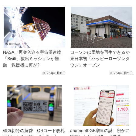
NASA、再突入迫る宇宙望遠鏡
ローソンは団地を再生できるか 
「Swift」救出ミッションが難
東日本初「ハッピーローソンタ
航　救援機に何が?
ウン」オープン
2026年8月6日
2026年8月5日
磁気切符の黄昏　QRコード改札
ahamo 40GB増量の謎　密かに