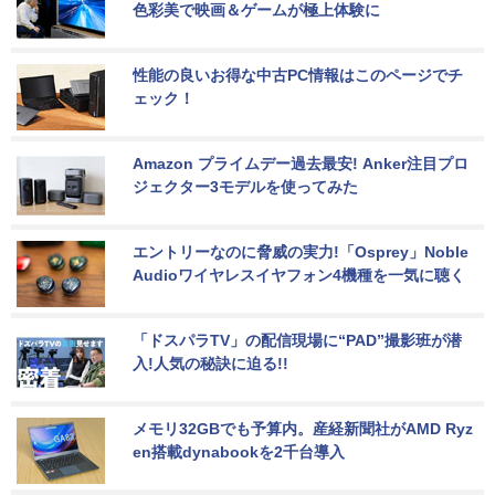
色彩美で映画＆ゲームが極上体験に
性能の良いお得な中古PC情報はこのページでチ
ェック！
Amazon プライムデー過去最安! Anker注目プロ
ジェクター3モデルを使ってみた
エントリーなのに脅威の実力!「Osprey」Noble 
Audioワイヤレスイヤフォン4機種を一気に聴く
「ドスパラTV」の配信現場に“PAD”撮影班が潜
入!人気の秘訣に迫る!!
メモリ32GBでも予算内。産経新聞社がAMD Ryz
en搭載dynabookを2千台導入