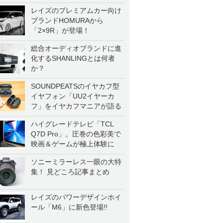
一気に聴く
レイズのプレミアムカー向け
ブランドHOMURAから
「2×9R」が登場！
総合オーディオブランドに進
化するSHANLINGとは何者
か？
SOUNDPEATSのイヤカフ型
イヤフォン「UU2イヤーカ
フ」をイヤカフマニアが語る
ハイグレードテレビ「TCL
Q7D Pro」。圧巻の色彩美で
映画＆ゲームが極上体験に
ソニーミラーレス一眼の大特
集！ 見どころ記事まとめ
レイズのパワーデザインホイ
ール「M6」に新色登場!!