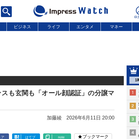
ビジネス
ライフ
エンタメ
マネー
1
ンスも玄関も「オール顔認証」の分譲マ
加藤綾
2026年6月11日 20:00
ブックマーク
ェア
はてブ
note