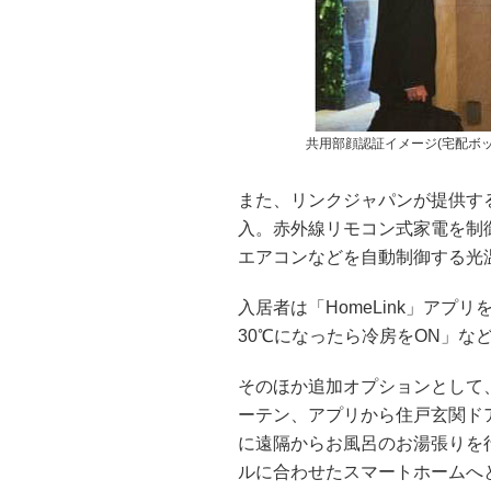
共用部顔認証イメージ(宅配ボッ
また、リンクジャパンが提供する
入。赤外線リモコン式家電を制
エアコンなどを自動制御する光
入居者は「HomeLink」ア
30℃になったら冷房をON」な
そのほか追加オプションとして
ーテン、アプリから住戸玄関ド
に遠隔からお風呂のお湯張りを
ルに合わせたスマートホームへ