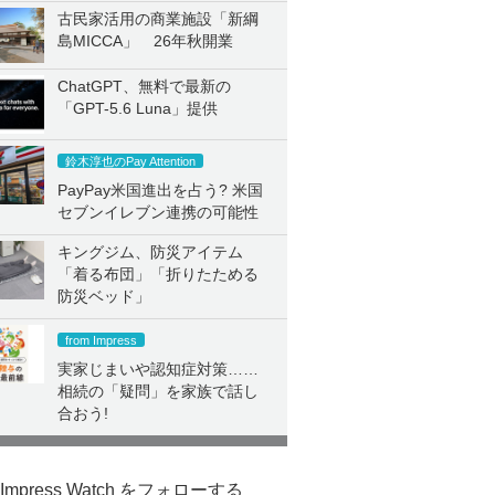
古民家活用の商業施設「新綱
島MICCA」 26年秋開業
ChatGPT、無料で最新の
「GPT-5.6 Luna」提供
鈴木淳也のPay Attention
PayPay米国進出を占う? 米国
セブンイレブン連携の可能性
キングジム、防災アイテム
「着る布団」「折りたためる
防災ベッド」
from Impress
実家じまいや認知症対策……
相続の「疑問」を家族で話し
合おう!
Impress Watch をフォローする