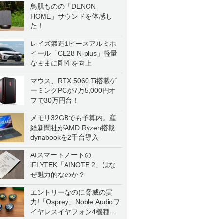
鳥肌ものの「DENON
HOME」サウンドを体感し
た！
レイズ鍛造1ピースアルミホ
イール「CE28 N-plus」軽量
なままに剛性を向上
マウス、RTX 5060 Ti搭載ゲ
ーミングPCが7万5,000円オ
フで30万円台！
メモリ32GBでも予算内。産
経新聞社がAMD Ryzen搭載
dynabookを2千台導入
AIスマートノートの
iFLYTEK「AINOTE 2」はな
ぜ魅力的なのか？
エントリーなのに脅威の実
力!「Osprey」Noble Audioワ
イヤレスイヤフォン4機種を