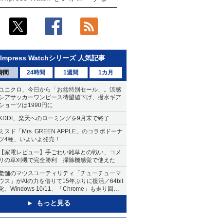
Impress Watchシリーズ 人気記事
時間
24時間
1週間
1カ月
ユニクロ、今日から「お盆特別セール」。涼感
シアサッカーワンピース待望値下げ、撥水ギア
ショーツは1990円に
KDDI、楽天へのローミングを9月末で終了
ミスド「Mrs. GREEN APPLE」のコラボドーナ
ツ4種、いよいよ発売！
【家電レビュー】手ごわい雑草との戦い、コメ
リの草刈機で完全勝利 掃除機感覚で使えた
老舗のマウスユーティリティ「チューチューマ
ウス」がAIの力を借りて15年ぶりに復活／64bit
化、Windows 10/11、「Chrome」も走り回
る。復活記念で2026年末まで500円
もっと見る