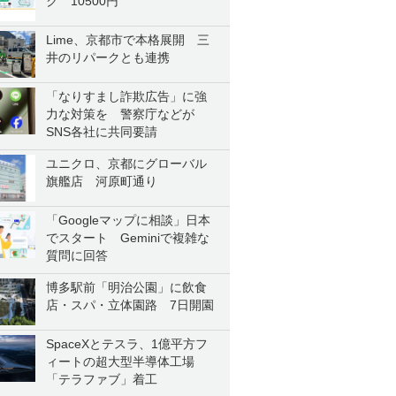
ク 10500円
Lime、京都市で本格展開 三
井のリパークとも連携
「なりすまし詐欺広告」に強
力な対策を 警察庁などが
SNS各社に共同要請
ユニクロ、京都にグローバル
旗艦店 河原町通り
「Googleマップに相談」日本
でスタート Geminiで複雑な
質問に回答
博多駅前「明治公園」に飲食
店・スパ・立体園路 7日開園
SpaceXとテスラ、1億平方フ
ィートの超大型半導体工場
「テラファブ」着工