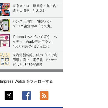
東京メトロ、銀座線・丸ノ内
線を大増発 計212本
ハンズ50周年 “東急ハン
ズ”ロゴ復活やAI「てて丸」
iPhoneはあと払いで買う ペ
イディ「Apple専用プラン」
480万利用の4割がZ世代
東海道新幹線、紙の「EXご利
用票」廃止・電子化 EXサー
ビスとe5489が連携
Impress Watch をフォローする