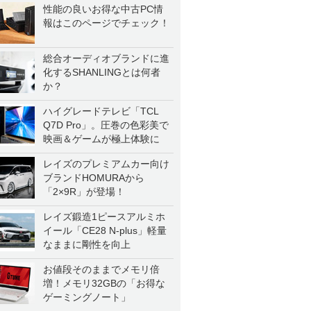
性能の良いお得な中古PC情
報はこのページでチェック！
総合オーディオブランドに進
化するSHANLINGとは何者
か？
ハイグレードテレビ「TCL
Q7D Pro」。圧巻の色彩美で
映画＆ゲームが極上体験に
レイズのプレミアムカー向け
ブランドHOMURAから
「2×9R」が登場！
レイズ鍛造1ピースアルミホ
イール「CE28 N-plus」軽量
なままに剛性を向上
お値段そのままでメモリ倍
増！メモリ32GBの「お得な
ゲーミングノート」