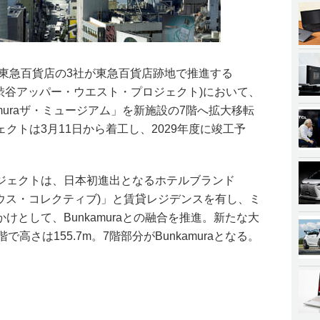
 Estate、東急百貨店の3社が東急百貨店跡地で推進する
Project(渋谷アッパー・ウエスト・プロジェクト)において、
muraザ・ミュージアム」を新施設の7階へ拡大移転
クトは3月11日から着工し、2029年度に竣工予
ジェクトは、日本初進出となるホテルブランド
ive(ザ・ハウス・コレクティブ)」と賃貸レジデンスを有し、ミ
けとして、Bunkamuraとの融合を推進。新たな大
高さは155.7m。7階部分がBunkamuraとなる。