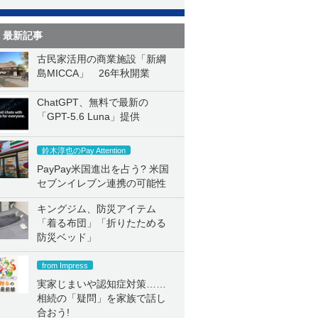
最新記事
古民家活用の商業施設「新綱
島MICCA」 26年秋開業
ChatGPT、無料で最新の
「GPT-5.6 Luna」提供
鈴木淳也のPay Attention
PayPay米国進出を占う? 米国
セブンイレブン連携の可能性
キングジム、防災アイテム
「着る布団」「折りたためる
防災ベッド」
from Impress
実家じまいや認知症対策……
相続の「疑問」を家族で話し
合おう!