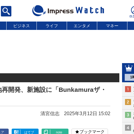
ビジネス
ライフ
エンタメ
マネー
1
再開発、新施設に「Bunkamuraザ・
清宮信志
2025年3月12日 15:02
ブックマーク
ェア
はてブ
note