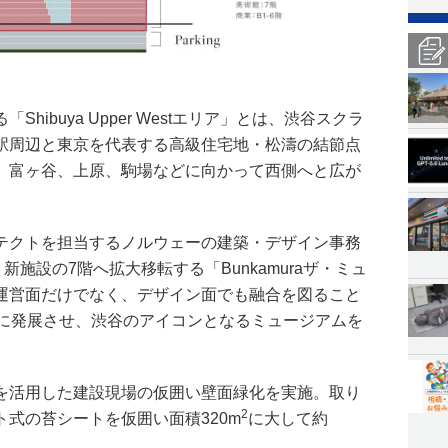
hibuya Upper Westエリア」とは、渋谷スクラ
駅周辺と東京を代表する高級住宅地・松濤の結節点
、富ヶ谷、上原、駒場などに向かって西側へと広が
テクトを担当するノルウェーの建築・デザイン事務
が、新施設の7階へ拡大移転する「Bunkamuraザ・ミュ
運営面だけでなく、デザイン面でも融合を図ること
をさらに発展させ、渋谷のアイコンとなるミュージアムを
を活用した建設現場の仮囲い壁面緑化を実施。取り
2
式の苔シートを仮囲い面積320m
に大して約