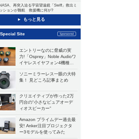
NASA、再突入迫る宇宙望遠鏡「Swift」救出ミ
ッションが難航 救援機に何が?
もっと見る
Special Site
エントリーなのに脅威の実
力!「Osprey」Noble Audioワ
イヤレスイヤフォン4機種を
一気に聴く
ソニーミラーレス一眼の大特
集！ 見どころ記事まとめ
クリエイティブが作った2万
円台の“小さなピュアオーデ
ィオスピーカー”
Amazon プライムデー過去最
安! Anker注目プロジェクタ
ー3モデルを使ってみた