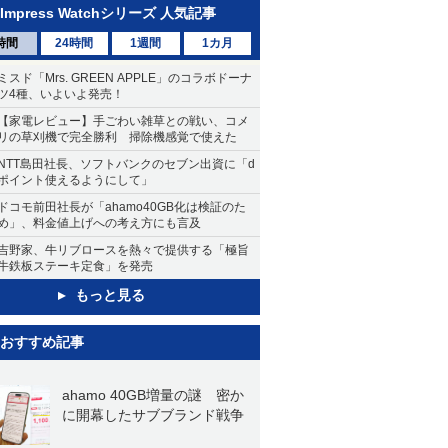
Impress Watchシリーズ 人気記事
時間
24時間
1週間
1カ月
ミスド「Mrs. GREEN APPLE」のコラボドーナ
ツ4種、いよいよ発売！
【家電レビュー】手ごわい雑草との戦い、コメ
リの草刈機で完全勝利 掃除機感覚で使えた
NTT島田社長、ソフトバンクのセブン出資に「d
ポイント使えるようにして」
ドコモ前田社長が「ahamo40GB化は検証のた
め」、料金値上げへの考え方にも言及
吉野家、牛リブロースを熱々で提供する「極旨
牛鉄板ステーキ定食」を発売
もっと見る
おすすめ記事
ahamo 40GB増量の謎 密か
に開幕したサブブランド戦争