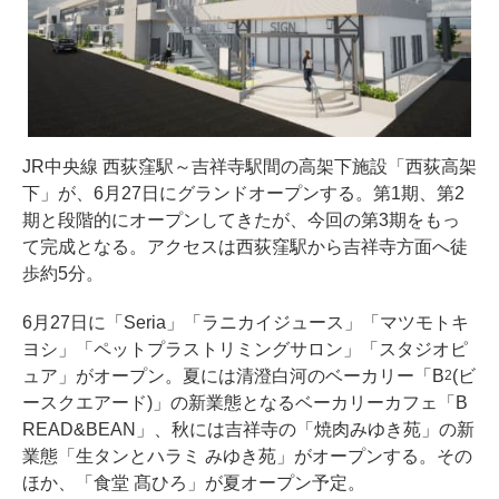
JR中央線 西荻窪駅～吉祥寺駅間の高架下施設「西荻高架
下」が、6月27日にグランドオープンする。第1期、第2
期と段階的にオープンしてきたが、今回の第3期をもっ
て完成となる。アクセスは西荻窪駅から吉祥寺方面へ徒
歩約5分。
6月27日に「Seria」「ラニカイジュース」「マツモトキ
ヨシ」「ペットプラストリミングサロン」「スタジオピ
ュア」がオープン。夏には清澄白河のベーカリー「B
(ビ
2
ースクエアード)」の新業態となるベーカリーカフェ「B
READ&BEAN」、秋には吉祥寺の「焼肉みゆき苑」の新
業態「生タンとハラミ みゆき苑」がオープンする。その
ほか、「食堂 髙ひろ」が夏オープン予定。