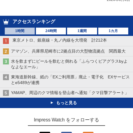
アクセスランキング
1時間
24時間
1週間
1カ月
東京メトロ、銀座線・丸ノ内線を大増発 計212本
アマゾン、兵庫県尼崎市に2拠点目の大型物流拠点 関西最大
水を飲まずにビールを飲むと倒れる「ふらつくビアグラスbyよ
なよなエール」
東海道新幹線、紙の「EXご利用票」廃止・電子化 EXサービス
とe5489が連携
YAMAP、周辺のクマ情報を登山者へ通知「クマ目撃アラート」
もっと見る
Impress Watch をフォローする