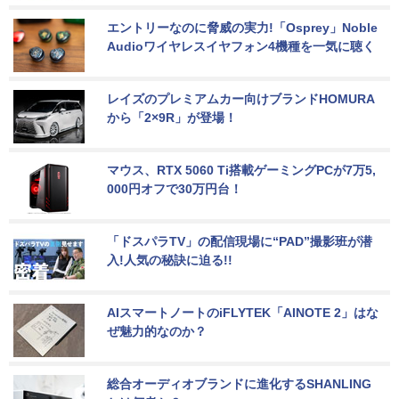
エントリーなのに脅威の実力!「Osprey」Noble 
Audioワイヤレスイヤフォン4機種を一気に聴く
レイズのプレミアムカー向けブランドHOMURA
から「2×9R」が登場！
マウス、RTX 5060 Ti搭載ゲーミングPCが7万5,
000円オフで30万円台！
「ドスパラTV」の配信現場に“PAD”撮影班が潜
入!人気の秘訣に迫る!!
AIスマートノートのiFLYTEK「AINOTE 2」はな
ぜ魅力的なのか？
総合オーディオブランドに進化するSHANLING