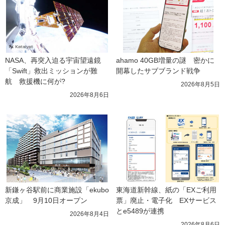
NASA、再突入迫る宇宙望遠鏡
ahamo 40GB増量の謎　密かに
「Swift」救出ミッションが難
開幕したサブブランド戦争
航　救援機に何が?
2026年8月5日
2026年8月6日
新鎌ヶ谷駅前に商業施設「ekubo
東海道新幹線、紙の「EXご利用
京成」　9月10日オープン
票」廃止・電子化　EXサービス
とe5489が連携
2026年8月4日
2026年8月6日