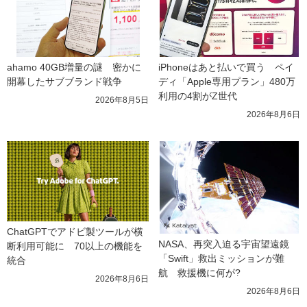
ahamo 40GB増量の謎　密かに
iPhoneはあと払いで買う　ペイ
開幕したサブブランド戦争
ディ「Apple専用プラン」480万
利用の4割がZ世代
2026年8月5日
2026年8月6日
ChatGPTでアドビ製ツールが横
NASA、再突入迫る宇宙望遠鏡
断利用可能に　70以上の機能を
「Swift」救出ミッションが難
統合
航　救援機に何が?
2026年8月6日
2026年8月6日