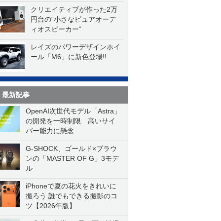
クリエイティブが作った2万
円台の“小さなピュアオーデ
ィオスピーカー”
レイズのパワーデザインホイ
ール「M6」に新色登場!!
最新記事
OpenAI次世代モデル「Astra」
の開発を一時制限 高いサイ
バー能力に懸念
G-SHOCK、ゴールド×ブラウ
ンの「MASTER OF G」3モデ
ル
iPhoneで夏の花火をきれいに
撮ろう 誰でもできる撮影のコ
ツ【2026年版】