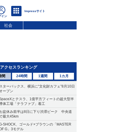
社会
アクセスランキング
時間
24時間
1週間
1カ月
スターバックス、横浜に“文化財カフェ”8月10日
オープン
SpaceXとテスラ、1億平方フィートの超大型半
導体工場「テラファブ」着工
お盆休み前半は8日に下り渋滞ピーク 中央道
で最大45km
G-SHOCK、ゴールド×ブラウンの「MASTER
OF G」3モデル