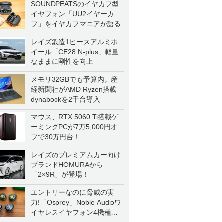
SOUNDPEATSのイヤカフ型
イヤフォン「UU2イヤーカ
フ」をイヤカフマニアが語る
レイズ鍛造1ピースアルミホ
イール「CE28 N-plus」軽量
なままに剛性を向上
メモリ32GBでも予算内。産
経新聞社がAMD Ryzen搭載
dynabookを2千台導入
マウス、RTX 5060 Ti搭載ゲ
ーミングPCが7万5,000円オ
フで30万円台！
レイズのプレミアムカー向け
ブランドHOMURAから
「2×9R」が登場！
エントリーなのに脅威の実
力!「Osprey」Noble Audioワ
イヤレスイヤフォン4機種を