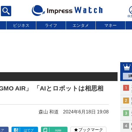
ビジネス
ライフ
エンタメ
マネー
1
MO AIR」 「AIとロボットは相思相
森山 和道
2024年6月18日 19:08
ブックマーク
ェア
はてブ
note