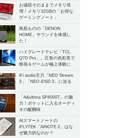
一気に聴く
お値段そのままでメモリ倍
増！メモリ32GBの「お得な
ゲーミングノート」
鳥肌ものの「DENON
HOME」サウンドを体感し
た！
ハイグレードテレビ「TCL
Q7D Pro」。圧巻の色彩美で
映画＆ゲームが極上体験に
iFi audio主力「NEO Stream
3」「NEO iDSD 3」に迫る
「A&ultima SP4000T」の魅
力！ポケットに入るオーディ
オの醍醐味
AIスマートノートの
iFLYTEK「AINOTE 2」はな
ぜ魅力的なのか？