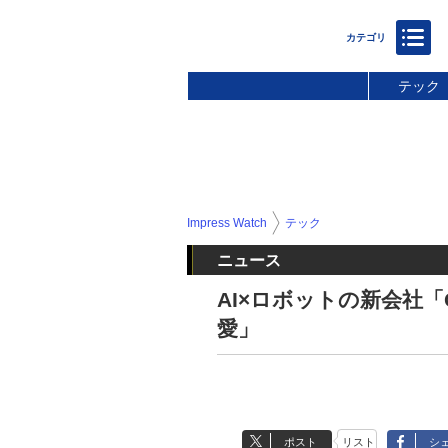
テック
Impress Watch
テック
ニュース
AI×ロボットの新会社「G
愛」
ポスト
リスト
シ