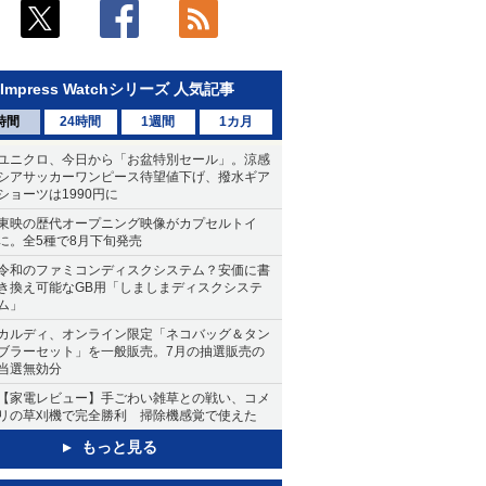
Impress Watchシリーズ 人気記事
時間
24時間
1週間
1カ月
ユニクロ、今日から「お盆特別セール」。涼感
シアサッカーワンピース待望値下げ、撥水ギア
ショーツは1990円に
東映の歴代オープニング映像がカプセルトイ
に。全5種で8月下旬発売
令和のファミコンディスクシステム？安価に書
き換え可能なGB用「しましまディスクシステ
ム」
カルディ、オンライン限定「ネコバッグ＆タン
ブラーセット」を一般販売。7月の抽選販売の
当選無効分
【家電レビュー】手ごわい雑草との戦い、コメ
リの草刈機で完全勝利 掃除機感覚で使えた
もっと見る