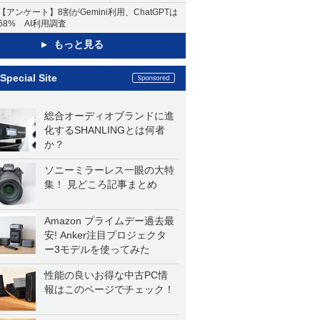
【アンケート】8割がGemini利用、ChatGPTは
68% AI利用調査
もっと見る
Special Site
総合オーディオブランドに進
化するSHANLINGとは何者
か？
ソニーミラーレス一眼の大特
集！ 見どころ記事まとめ
Amazon プライムデー過去最
安! Anker注目プロジェクタ
ー3モデルを使ってみた
性能の良いお得な中古PC情
報はこのページでチェック！