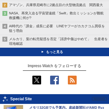
アマゾン、兵庫県尼崎市に2拠点目の大型物流拠点 関西最大
NASA、再突入迫る宇宙望遠鏡「Swift」救出ミッションが難航
救援機に何が?
AI時代の「課金」成長に必要 LINEヤフーがカカクコム買収を
狙う理由
メルカリ、梨の転売疑惑を否定「誹謗中傷はやめて」 生産者を
現地確認
もっと見る
Impress Watch をフォローする
Special Site
メモリ32GBでも予算内。産経新聞社がAMD Ryz