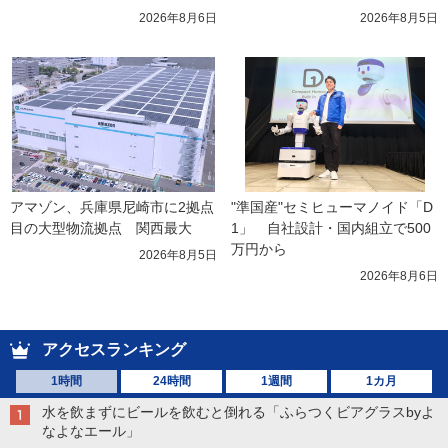
2026年8月6日
2026年8月5日
アマゾン、兵庫県尼崎市に2拠点
"準国産"セミヒューマノイド「D
目の大型物流拠点　関西最大
1」　自社設計・国内組立で500
万円から
2026年8月5日
2026年8月6日
アクセスランキング
1時間
24時間
1週間
1カ月
水を飲まずにビールを飲むと倒れる「ふらつくビアグラスbyよ
なよなエール」