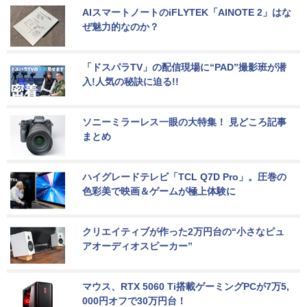
AIスマートノートのiFLYTEK「AINOTE 2」はな
ぜ魅力的なのか？
「ドスパラTV」の配信現場に“PAD”撮影班が潜
入!人気の秘訣に迫る!!
ソニーミラーレス一眼の大特集！ 見どころ記事
まとめ
ハイグレードテレビ「TCL Q7D Pro」。圧巻の
色彩美で映画＆ゲームが極上体験に
クリエイティブが作った2万円台の“小さなピュ
アオーディオスピーカー”
マウス、RTX 5060 Ti搭載ゲーミングPCが7万5,
000円オフで30万円台！