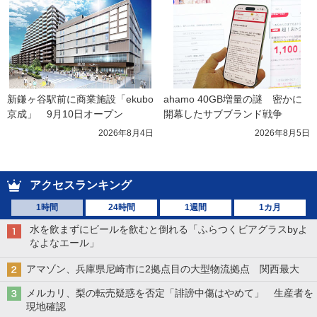
新鎌ヶ谷駅前に商業施設「ekubo
ahamo 40GB増量の謎　密かに
京成」　9月10日オープン
開幕したサブブランド戦争
2026年8月4日
2026年8月5日
アクセスランキング
1時間
24時間
1週間
1カ月
水を飲まずにビールを飲むと倒れる「ふらつくビアグラスbyよ
なよなエール」
アマゾン、兵庫県尼崎市に2拠点目の大型物流拠点 関西最大
メルカリ、梨の転売疑惑を否定「誹謗中傷はやめて」 生産者を
現地確認