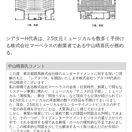
シアターH代表は、2.5次元ミュージカルを数多く手掛け
る株式会社マーベラスの創業者である中山晴喜氏が務め
る。
中山晴喜氏コメント
この度、東京都競馬株式会社様のエンターテイメントに対する深いご理
解のもと、『シアターH』を開設いたします株式会社シアターH代表の
中山晴喜でございます。
私の前職である株式会社マーベラスの会長・社長時代、創業して間もな
くステージ事業に携わり、ミュージカル『テニスの王子様』、ミュージ
カル『薄桜鬼』、舞台『弱虫ペダル』など現在でも公演が続けられてい
る2.5次元ミュージカルの草創期の数々の作品を手懸けてまいりまし
た。現在、2.5次元ミュージカルがエンターテイメントビジネスの中で
一定の存在感を示せたことは、大変喜ばしく感じております。
しかし、事業が発展していく過程で数々の課題や問題点も判明してきま
した。その一つが、ライブエンターテイメントビジネスの盛り上がりの
中で、それを提供する場である劇場・ホールの慢性的な不足でありまし
た。この根本的な問題を少しでも解決するべく取り組んだのが今回の
『シアターH』であります。