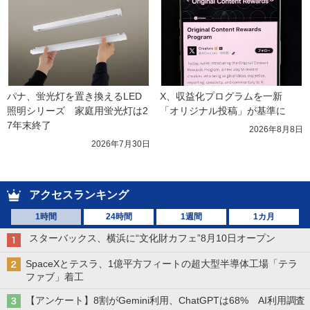
パナ、蛍光灯を置き換えるLED
X、収益化プログラムを一新　
照明シリーズ　家庭用蛍光灯は2
「オリジナル投稿」が基準に
7年末終了
2026年8月8日
2026年7月30日
アクセスランキング
1時間
24時間
1週間
1カ月
スターバックス、横浜に“文化財カフェ”8月10日オープン
SpaceXとテスラ、1億平方フィートの超大型半導体工場「テラ
ファブ」着工
【アンケート】8割がGemini利用、ChatGPTは68% AI利用調査