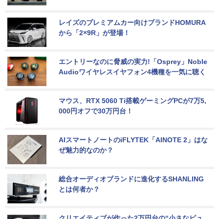
レイズのプレミアムカー向けブランドHOMURA
から「2×9R」が登場！
エントリーなのに脅威の実力!「Osprey」Noble 
Audioワイヤレスイヤフォン4機種を一気に聴く
マウス、RTX 5060 Ti搭載ゲーミングPCが7万5,
000円オフで30万円台！
AIスマートノートのiFLYTEK「AINOTE 2」はな
ぜ魅力的なのか？
総合オーディオブランドに進化するSHANLING
とは何者か？
クリエイティブが作った2万円台の“小さなピュ