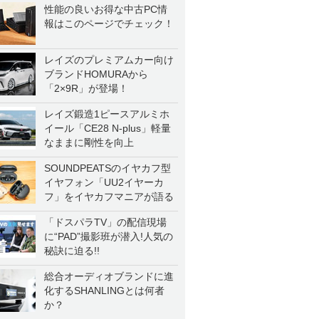
性能の良いお得な中古PC情
報はこのページでチェック！
レイズのプレミアムカー向け
ブランドHOMURAから
「2×9R」が登場！
レイズ鍛造1ピースアルミホ
イール「CE28 N-plus」軽量
なままに剛性を向上
SOUNDPEATSのイヤカフ型
イヤフォン「UU2イヤーカ
フ」をイヤカフマニアが語る
「ドスパラTV」の配信現場
に“PAD”撮影班が潜入!人気の
秘訣に迫る!!
総合オーディオブランドに進
化するSHANLINGとは何者
か？