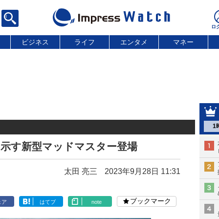
ビジネス
ライフ
エンタメ
マネー
1
指し示す新型マッドマスター登場
太田 亮三
2023年9月28日 11:31
ブックマーク
ェア
はてブ
note