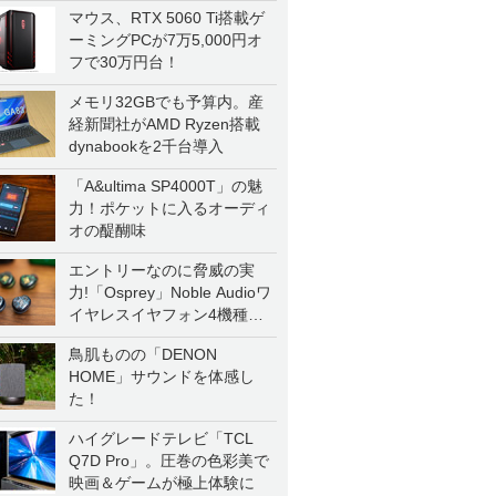
マウス、RTX 5060 Ti搭載ゲ
ーミングPCが7万5,000円オ
フで30万円台！
メモリ32GBでも予算内。産
経新聞社がAMD Ryzen搭載
dynabookを2千台導入
「A&ultima SP4000T」の魅
力！ポケットに入るオーディ
オの醍醐味
エントリーなのに脅威の実
力!「Osprey」Noble Audioワ
イヤレスイヤフォン4機種を
一気に聴く
鳥肌ものの「DENON
HOME」サウンドを体感し
た！
ハイグレードテレビ「TCL
Q7D Pro」。圧巻の色彩美で
映画＆ゲームが極上体験に