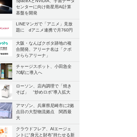
SpaceXとNVIDIA、宇宙データ
センターに向け衛星用AI計算
基盤を開発
LINEマンガで「アニメ」見放
題に dアニメ連携で月760円
大阪・なんばクボタ跡地の複
合開発、アリーナ名は「クボ
タららアリーナ」
チャージスポット、小田急全
70駅に導入へ
ローソン、店内調理で「焼き
そば」 “炒めロボ”導入拡大
アマゾン、兵庫県尼崎市に2拠
点目の大型物流拠点 関西最
大
クラウドフレア、AIエージェ
ントに“身元と財布”持たせる新