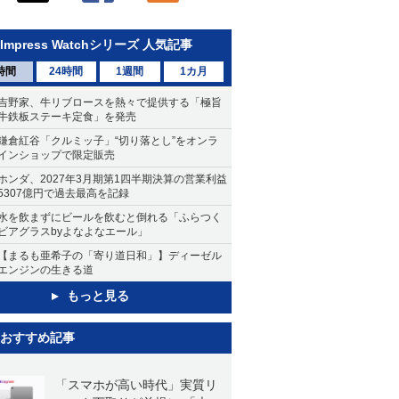
Impress Watchシリーズ 人気記事
時間
24時間
1週間
1カ月
吉野家、牛リブロースを熱々で提供する「極旨
牛鉄板ステーキ定食」を発売
鎌倉紅谷「クルミッ子」“切り落とし”をオンラ
インショップで限定販売
ホンダ、2027年3月期第1四半期決算の営業利益
5307億円で過去最高を記録
水を飲まずにビールを飲むと倒れる「ふらつく
ビアグラスbyよなよなエール」
【まるも亜希子の「寄り道日和」】ディーゼル
エンジンの生きる道
もっと見る
おすすめ記事
「スマホが高い時代」実質リ