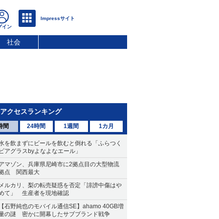
社会
アクセスランキング
時間
24時間
1週間
1カ月
水を飲まずにビールを飲むと倒れる「ふらつく
ビアグラスbyよなよなエール」
アマゾン、兵庫県尼崎市に2拠点目の大型物流
拠点 関西最大
メルカリ、梨の転売疑惑を否定「誹謗中傷はや
めて」 生産者を現地確認
【石野純也のモバイル通信SE】ahamo 40GB増
量の謎 密かに開幕したサブブランド戦争