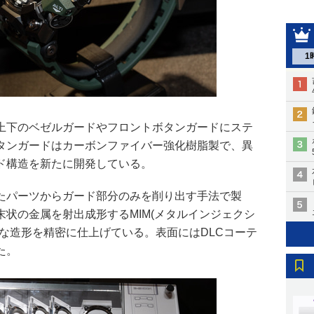
1
上下のベゼルガードやフロントボタンガードにステ
タンガードはカーボンファイバー強化樹脂製で、異
ド構造を新たに開発している。
たパーツからガード部分のみを削り出す手法で製
状の金属を射出成形するMIM(メタルインジェクシ
な造形を精密に仕上げている。表面にはDLCコーテ
た。