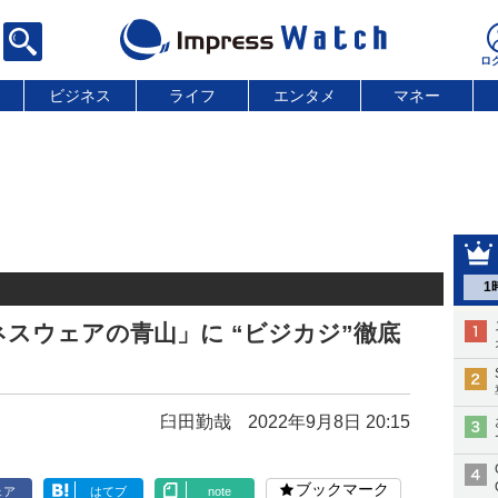
ビジネス
ライフ
エンタメ
マネー
1
スウェアの青山」に “ビジカジ”徹底
臼田勤哉
2022年9月8日 20:15
ブックマーク
ェア
はてブ
note