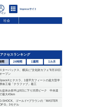
社会
アクセスランキング
時間
24時間
1週間
1カ月
スターバックス、横浜に“文化財カフェ”8月10日
オープン
SpaceXとテスラ、1億平方フィートの超大型半
導体工場「テラファブ」着工
お盆休み前半は8日に下り渋滞ピーク 中央道
で最大45km
G-SHOCK、ゴールド×ブラウンの「MASTER
OF G」3モデル