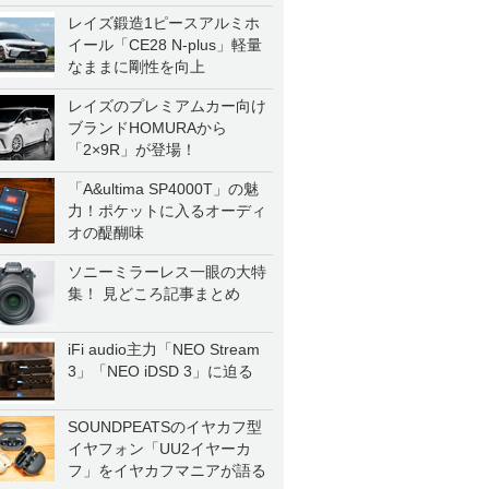
レイズ鍛造1ピースアルミホ
イール「CE28 N-plus」軽量
なままに剛性を向上
レイズのプレミアムカー向け
ブランドHOMURAから
「2×9R」が登場！
「A&ultima SP4000T」の魅
力！ポケットに入るオーディ
オの醍醐味
ソニーミラーレス一眼の大特
集！ 見どころ記事まとめ
iFi audio主力「NEO Stream
3」「NEO iDSD 3」に迫る
SOUNDPEATSのイヤカフ型
イヤフォン「UU2イヤーカ
フ」をイヤカフマニアが語る