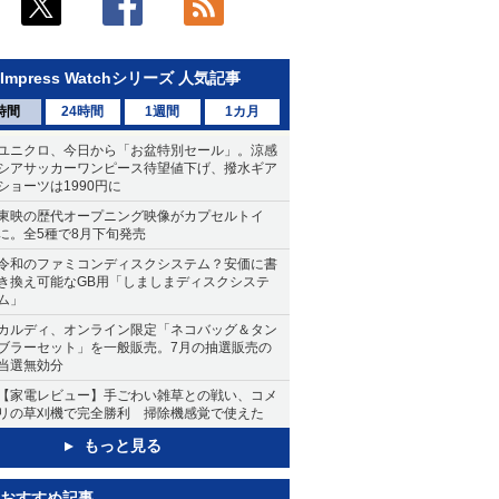
Impress Watchシリーズ 人気記事
時間
24時間
1週間
1カ月
ユニクロ、今日から「お盆特別セール」。涼感
シアサッカーワンピース待望値下げ、撥水ギア
ショーツは1990円に
東映の歴代オープニング映像がカプセルトイ
に。全5種で8月下旬発売
令和のファミコンディスクシステム？安価に書
き換え可能なGB用「しましまディスクシステ
ム」
カルディ、オンライン限定「ネコバッグ＆タン
ブラーセット」を一般販売。7月の抽選販売の
当選無効分
【家電レビュー】手ごわい雑草との戦い、コメ
リの草刈機で完全勝利 掃除機感覚で使えた
もっと見る
おすすめ記事