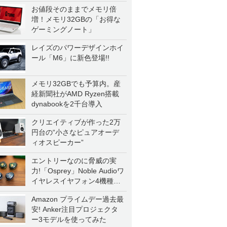
お値段そのままでメモリ倍
増！メモリ32GBの「お得な
ゲーミングノート」
レイズのパワーデザインホイ
ール「M6」に新色登場!!
メモリ32GBでも予算内。産
経新聞社がAMD Ryzen搭載
dynabookを2千台導入
クリエイティブが作った2万
円台の“小さなピュアオーデ
ィオスピーカー”
エントリーなのに脅威の実
力!「Osprey」Noble Audioワ
イヤレスイヤフォン4機種を
一気に聴く
Amazon プライムデー過去最
安! Anker注目プロジェクタ
ー3モデルを使ってみた