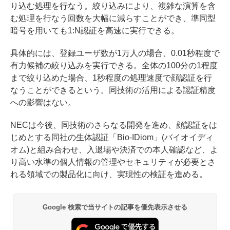
り込む処理を行なう。絞り込みにより、複雑な演算を含
む処理を行なう回数を大幅に減らすことができ、準同型
暗号を用いても1:N認証を高速に実行できる。
具体的には、登録ユーザ数が1万人の場合、0.01秒程度で
有力候補の絞り込みを実行できる。全体の100分の1程度
まで絞り込めた場合、1秒程度の処理速度で顔認証を行
なうことができるという。同技術の活用による認証精度
への影響はない。
NECは今後、同技術のさらなる開発を進め、顔認証をは
じめとする同社の生体認証「Bio-IDiom」(バイオイディ
オム)と組み合わせ、入退場や決済での本人確認など、よ
り高い水準の個人情報の管理やセキュリティが必要とさ
れる領域での製品化に向け、実現性の検証を進める。
Google 検索で当サイトの記事を優先表示させる