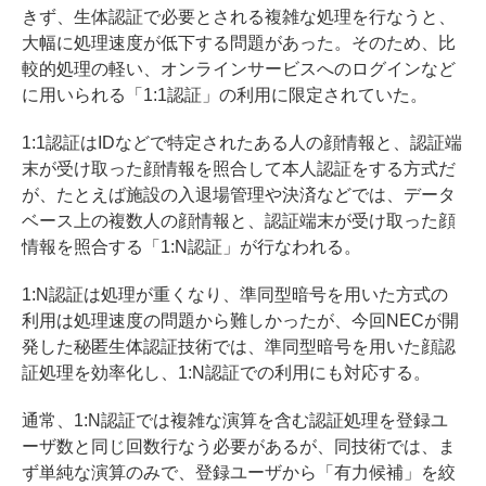
きず、生体認証で必要とされる複雑な処理を行なうと、
大幅に処理速度が低下する問題があった。そのため、比
較的処理の軽い、オンラインサービスへのログインなど
に用いられる「1:1認証」の利用に限定されていた。
1:1認証はIDなどで特定されたある人の顔情報と、認証端
末が受け取った顔情報を照合して本人認証をする方式だ
が、たとえば施設の入退場管理や決済などでは、データ
ベース上の複数人の顔情報と、認証端末が受け取った顔
情報を照合する「1:N認証」が行なわれる。
1:N認証は処理が重くなり、準同型暗号を用いた方式の
利用は処理速度の問題から難しかったが、今回NECが開
発した秘匿生体認証技術では、準同型暗号を用いた顔認
証処理を効率化し、1:N認証での利用にも対応する。
通常、1:N認証では複雑な演算を含む認証処理を登録ユ
ーザ数と同じ回数行なう必要があるが、同技術では、ま
ず単純な演算のみで、登録ユーザから「有力候補」を絞