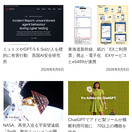
ミュトスやGPT-5.6 Solが人を標
東海道新幹線、紙の「EXご利用
的に有害行動　英国AI安全研究
票」廃止・電子化　EXサービス
所
とe5489が連携
2026年8月6日
2026年8月6日
ChatGPTでアドビ製ツールが横
NASA、再突入迫る宇宙望遠鏡
断利用可能に　70以上の機能を
「Swift」救出ミッションが難