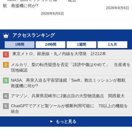
統合
航　救援機に何が?
2026年8月6日
2026年8月6日
アクセスランキング
1時間
24時間
1週間
1カ月
東京メトロ、銀座線・丸ノ内線を大増発 計212本
メルカリ、梨の転売疑惑を否定「誹謗中傷はやめて」 生産者を
現地確認
NASA、再突入迫る宇宙望遠鏡「Swift」救出ミッションが難航
救援機に何が?
アマゾン、兵庫県尼崎市に2拠点目の大型物流拠点 関西最大
ChatGPTでアドビ製ツールが横断利用可能に 70以上の機能を
統合
もっと見る