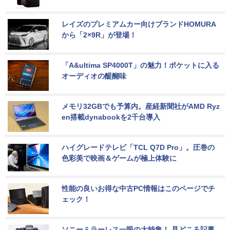
レイズのプレミアムカー向けブランドHOMURA
から「2×9R」が登場！
「A&ultima SP4000T」の魅力！ポケットに入る
オーディオの醍醐味
メモリ32GBでも予算内。産経新聞社がAMD Ryz
en搭載dynabookを2千台導入
ハイグレードテレビ「TCL Q7D Pro」。圧巻の
色彩美で映画＆ゲームが極上体験に
性能の良いお得な中古PC情報はこのページでチ
ェック！
ソニーミラーレス一眼の大特集！ 見どころ記事