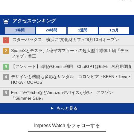
アクセスランキング
1時間
24時間
1週間
1カ月
スターバックス、横浜に“文化財カフェ”8月10日オープン
SpaceXとテスラ、1億平方フィートの超大型半導体工場「テラ
ファブ」着工
【アンケート】8割がGemini利用、ChatGPTは68% AI利用調査
デザインも機能も多彩なサンダル コロンビア・KEEN・Teva・
HOKA・OOFOS
Fire TVやEchoなどAmazonデバイスが安い アマゾン
「Summer Sale」
もっと見る
Impress Watch をフォローする