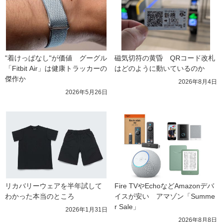
"着けっぱなし"が価値　グーグル
磁気切符の黄昏　QRコード改札
「Fitbit Air」は健康トラッカーの
はどのように動いているのか
傑作か
2026年8月4日
2026年5月26日
リカバリーウェアを半年試して
Fire TVやEchoなどAmazonデバ
わかった本当のところ
イスが安い　アマゾン「Summe
r Sale」
2026年1月31日
2026年8月8日