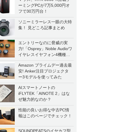
ーミングPCが7万5,000円オ
フで30万円台！
ソニーミラーレス一眼の大特
集！ 見どころ記事まとめ
エントリーなのに脅威の実
力!「Osprey」Noble Audioワ
イヤレスイヤフォン4機種を
一気に聴く
Amazon プライムデー過去最
安! Anker注目プロジェクタ
ー3モデルを使ってみた
AIスマートノートの
iFLYTEK「AINOTE 2」はな
ぜ魅力的なのか？
性能の良いお得な中古PC情
報はこのページでチェック！
SOUNDPEATSのイヤカフ型