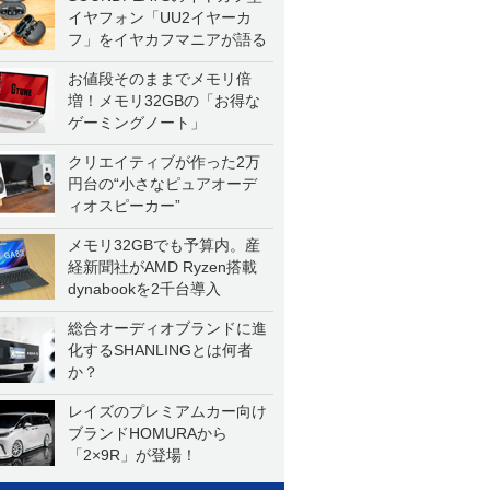
イヤフォン「UU2イヤーカ
フ」をイヤカフマニアが語る
お値段そのままでメモリ倍
増！メモリ32GBの「お得な
ゲーミングノート」
クリエイティブが作った2万
円台の“小さなピュアオーデ
ィオスピーカー”
メモリ32GBでも予算内。産
経新聞社がAMD Ryzen搭載
dynabookを2千台導入
総合オーディオブランドに進
化するSHANLINGとは何者
か？
レイズのプレミアムカー向け
ブランドHOMURAから
「2×9R」が登場！