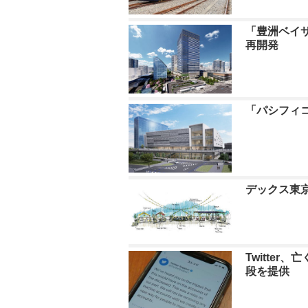
「豊洲ベイサ
再開発
「パシフィコ
デックス東
Twitte
段を提供