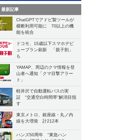
最新記事
ChatGPTでアドビ製ツールが
横断利用可能に 70以上の機
能を統合
ドコモ、15歳以下スマホデビ
ュープラン刷新 「親子割」
も
YAMAP、周辺のクマ情報を登
山者へ通知「クマ目撃アラー
ト」
軽井沢で自動運転バスの実
証 “交通空白時間帯”解消目指
す
東京メトロ、銀座線・丸ノ内
線を大増発 計212本
ハンズ50周年 “東急ハン