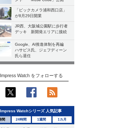
「ビックカメラ浦和西口店」
が8月29日開業
JR西、大阪城公園駅に歩行者
デッキ 新開発エリアに接続
Google、AI推進体制を再編
ハサビス氏、ジェフディーン
氏ら退任
Impress Watch をフォローする
Impress Watchシリーズ 人気記事
時間
24時間
1週間
1カ月