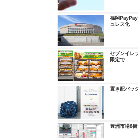
福岡PayP
ュレス化
セブンイレブ
限定で
置き配バッグ
豊洲市場6