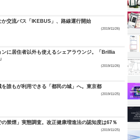
か交流バス「IKEBUS」、路線運行開始
(2019/11/26)
ンに居住者以外も使えるシェアラウンジ。「Brillia
n」
(2019/11/26)
城を誰もが利用できる「都民の城」へ。東京都
(2019/11/25)
での禁煙」実態調査。改正健康増進法の認知度は67％
(2019/11/25)