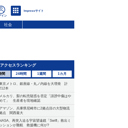
社会
アクセスランキング
時間
24時間
1週間
1カ月
東京メトロ、銀座線・丸ノ内線を大増発 計
212本
メルカリ、梨の転売疑惑を否定「誹謗中傷はや
めて」 生産者を現地確認
アマゾン、兵庫県尼崎市に2拠点目の大型物流
拠点 関西最大
NASA、再突入迫る宇宙望遠鏡「Swift」救出ミ
ッションが難航 救援機に何が?