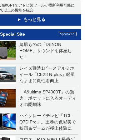
ChatGPTでアドビ製ツールが横断利用可能に
70以上の機能を統合
もっと見る
Special Site
鳥肌ものの「DENON
HOME」サウンドを体感し
た！
レイズ鍛造1ピースアルミホ
イール「CE28 N-plus」軽量
なままに剛性を向上
「A&ultima SP4000T」の魅
力！ポケットに入るオーディ
オの醍醐味
ハイグレードテレビ「TCL
Q7D Pro」。圧巻の色彩美で
映画＆ゲームが極上体験に
マウス、RTX 5060 Ti搭載ゲ