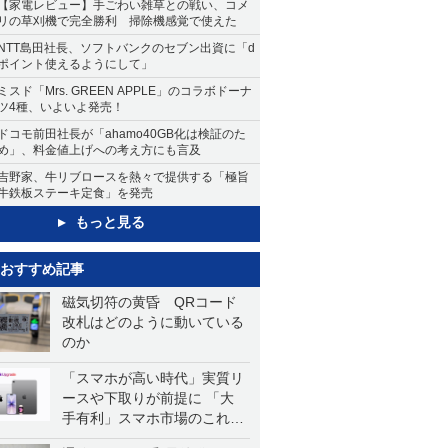
【家電レビュー】手ごわい雑草との戦い、コメ
リの草刈機で完全勝利 掃除機感覚で使えた
NTT島田社長、ソフトバンクのセブン出資に「d
ポイント使えるようにして」
ミスド「Mrs. GREEN APPLE」のコラボドーナ
ツ4種、いよいよ発売！
ドコモ前田社長が「ahamo40GB化は検証のた
め」、料金値上げへの考え方にも言及
吉野家、牛リブロースを熱々で提供する「極旨
牛鉄板ステーキ定食」を発売
もっと見る
おすすめ記事
磁気切符の黄昏 QRコード
改札はどのように動いている
のか
「スマホが高い時代」実質リ
ースや下取りが前提に 「大
手有利」スマホ市場のこれか
ら