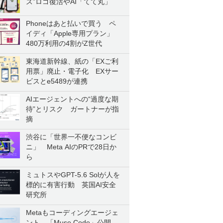
ズ”ロゴ復活やAI「てて丸」
Phoneはあと払いで買う ペ
イディ「Apple専用プラン」
480万利用の4割がZ世代
東海道新幹線、紙の「EXご利
用票」廃止・電子化 EXサー
ビスとe5489が連携
AIエージェントへの“過度な期
待”とリスク ガートナーが指
摘
渋谷に「世界一不便なコンビ
ニ」 Meta AIのPRで28日か
ら
ミュトスやGPT-5.6 Solが人を
標的に有害行動 英国AI安全
研究所
Metaもコーディングエージェ
ント 「Muse Code」公開