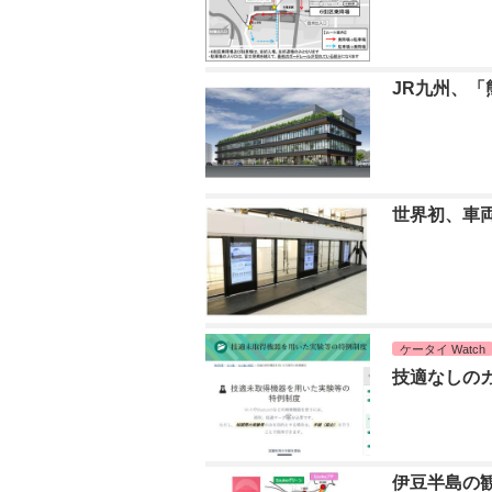
JR九州、
世界初、車
ケータイ Watch
技適なしの
伊豆半島の観