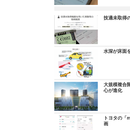
技適未取得の
水深が床面
大規模複合
心が進化
トヨタの「m
画